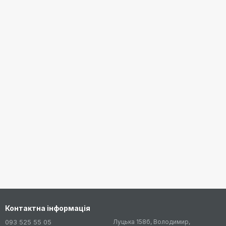
Контактна інформація
093 525 55 05
Луцька 158б, Володимир,