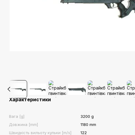
Характеристики
Вага [g]
3200 g
Довжина [mm]
1180 mm
Швидкість вильоту кульки [m/s]
122