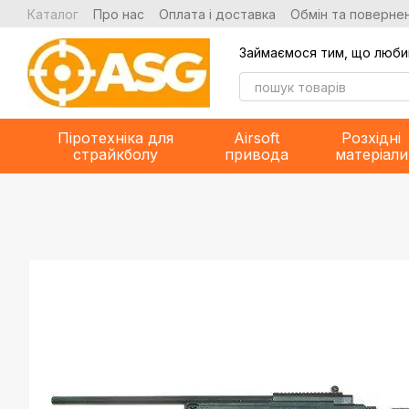
Перейти до основного контенту
Каталог
Про нас
Оплата і доставка
Обмін та повернен
Займаємося тим, що люби
Піротехніка для
Airsoft
Розхідні
страйкболу
привода
матеріали