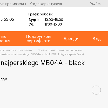
уки про магазин
Угода користувача
Укр
Рус
Графік роботи:
5 55 05
Будні:
10:00–18:00
Сб:
11:00–15:00
чне
Подарункові
Бренди
Вхід
ження
сертифікати
Марксманские гвинтівки
Снайперські гвинтівки спрінгові
интівка snajperskiego MB04A - black [WELL] (для страйкболу)
najperskiego MB04A - black
ідгук