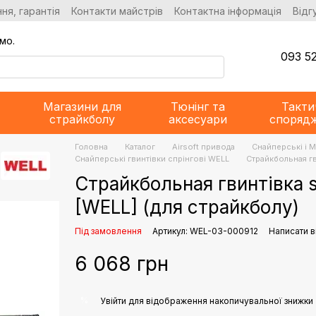
ня, гарантія
Контакти майстрів
Контактна інформація
Відг
мо.
093 52
Магазини для
Тюнінг та
Такти
страйкболу
аксесуари
споряд
Головна
Каталог
Airsoft привода
Снайперські і 
Снайперські гвинтівки спрінгові WELL
Страйкбольная гв
Страйкбольная гвинтівка s
[WELL] (для страйкболу)
Під замовлення
Артикул: WEL-03-000912
Написати в
6 068 грн
%
Увійти
для відображення накопичувальної знижки