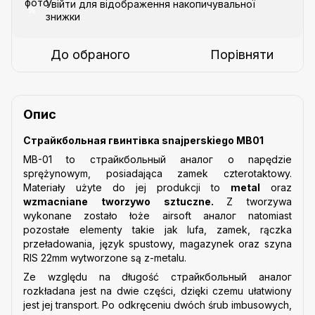
Увійти
для відображення накопичувальної
%
знижки
До обраного
Порівняти
Опис
Страйкбольная гвинтівка snajperskiego MB01
MB-01 to cтрайкбольный аналог o napędzie
sprężynowym, posiadająca zamek czterotaktowy.
Materiały użyte do jej produkcji to
metal
oraz
wzmacniane tworzywo sztuczne.
Z tworzywa
wykonane zostało łoże airsoft аналог natomiast
pozostałe elementy takie jak lufa, zamek, rączka
przeładowania, język spustowy, magazynek oraz szyna
RIS 22mm wytworzone są z-metalu.
Ze względu na długość cтрайкбольный аналог
rozkładana jest na dwie części, dzięki czemu ułatwiony
jest jej transport. Po odkręceniu dwóch śrub imbusowych,