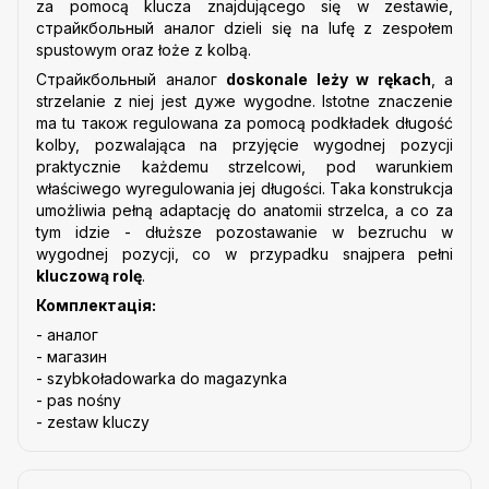
za pomocą klucza znajdującego się w zestawie,
cтрайкбольный аналог dzieli się na lufę z zespołem
spustowym oraz łoże z kolbą.
Страйкбольный аналог
doskonale leży w rękach
, a
strzelanie z niej jest дуже wygodne. Istotne znaczenie
ma tu також regulowana za pomocą podkładek długość
kolby, pozwalająca na przyjęcie wygodnej pozycji
praktycznie każdemu strzelcowi, pod warunkiem
właściwego wyregulowania jej długości. Taka konstrukcja
umożliwia pełną adaptację do anatomii strzelca, a co za
tym idzie - dłuższe pozostawanie w bezruchu w
wygodnej pozycji, co w przypadku snajpera pełni
kluczową rolę
.
Комплектація:
- аналог
- магазин
- szybkoładowarka do magazynka
- pas nośny
- zestaw kluczy