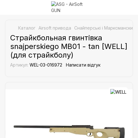
Каталог
Airsoft привода
Снайперські і Марксманские 
Страйкбольная гвинтівка
snajperskiego MB01 - tan [WELL]
(для страйкболу)
Артикул:
WEL-03-016972
Написати відгук