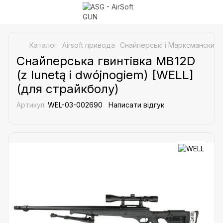
Каталог
Airsoft привода
Снайперські і Марксманские 
Снайперська гвинтівка MB12D
(z lunetą i dwójnogiem) [WELL]
(для страйкболу)
Артикул:
WEL-03-002690
Написати відгук