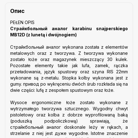
Опис
PEŁEN OPIS
Страйкбольный аналог karabinu snajperskiego
MB12D (z lunetą i dwójnogiem)
Страйкбольный аналог wykonana została z elementów
metalowych oraz z tworzywa. Z tworzywa wykonane
zostało łoże oraz magazynek mieszczący 30 kulek.
Pozostałe elementy takie jak lufa, zamek, rączka
przeładowania
, język spustowy oraz szyna RIS 22mm
wykonane są z-metalu. Stopka kolby wykonana jest z
gumy. привод po wykręceniu dwóch śrub rozkłada się na
dwie części: lufę z zespołem spustowym oraz łoże.
Wysoce ergonomiczne łoże zostało wykonane z
wytrzymałego tworzywa sztucznego. Wygodny chwyt
pistoletowy oraz kolba z dobrze wyprofilowaną baką
(poduszką podpoliczkową) sprawiają, że
cтрайкбольный аналог doskonale leży w rękach, a
strzelanie z niej jest дуже wygodne. Istotne znaczenie