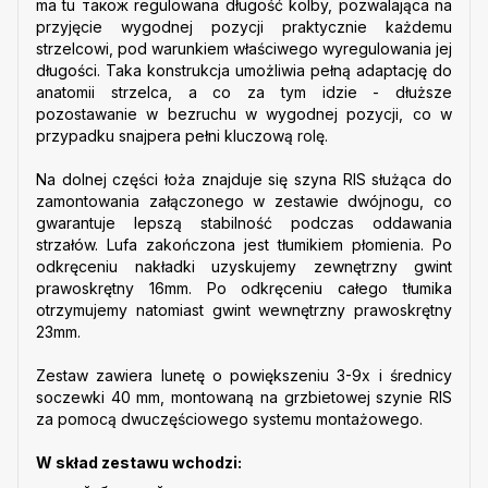
ma tu також regulowana długość kolby, pozwalająca na
przyjęcie wygodnej pozycji praktycznie każdemu
strzelcowi, pod warunkiem właściwego wyregulowania jej
długości. Taka konstrukcja umożliwia pełną adaptację do
anatomii strzelca, a co za tym idzie - dłuższe
pozostawanie w bezruchu w wygodnej pozycji, co w
przypadku snajpera pełni kluczową rolę.
Na dolnej części łoża znajduje się szyna RIS służąca do
zamontowania załączonego w zestawie dwójnogu, co
gwarantuje lepszą stabilność podczas oddawania
strzałów. Lufa zakończona jest tłumikiem płomienia. Po
odkręceniu nakładki uzyskujemy zewnętrzny gwint
prawoskrętny 16mm. Po odkręceniu całego tłumika
otrzymujemy natomiast gwint wewnętrzny prawoskrętny
23mm.
Zestaw zawiera lunetę o powiększeniu 3-9x i średnicy
soczewki 40 mm, montowaną na grzbietowej szynie RIS
za pomocą dwuczęściowego systemu montażowego.
W skład zestawu wchodzi: