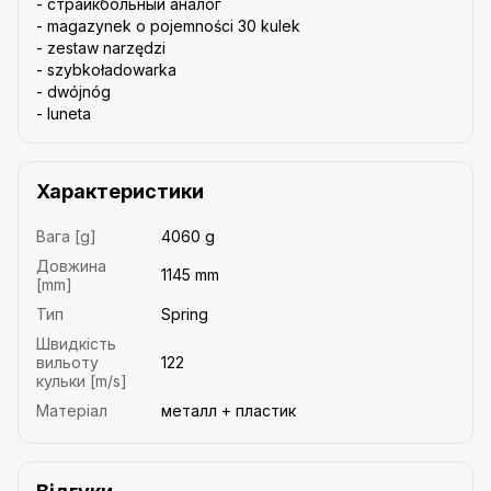
- cтрайкбольный аналог
- magazynek o pojemności 30 kulek
- zestaw narzędzi
- szybkoładowarka
- dwójnóg
- luneta
Характеристики
Вага [g]
4060 g
Довжина
1145 mm
[mm]
Тип
Spring
Швидкість
вильоту
122
кульки [m/s]
Матеріал
металл + пластик