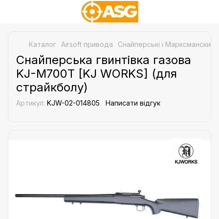
Каталог
Airsoft привода
Снайперські і Марксманские 
Снайперська гвинтівка газова
KJ-M700T [KJ WORKS] (для
страйкболу)
Артикул:
KJW-02-014805
Написати відгук