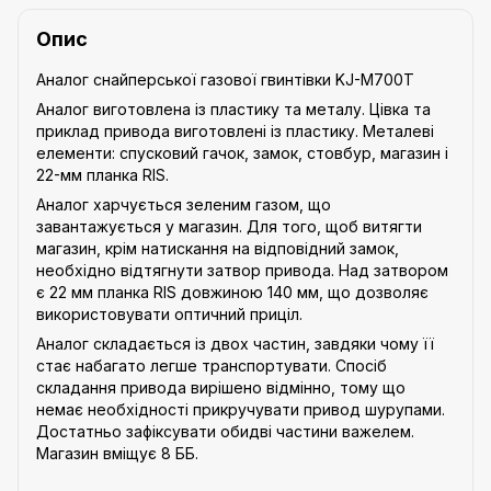
Опис
Аналог снайперської газової гвинтівки KJ-M700T
Аналог виготовлена із пластику та металу. Цівка та
приклад привода виготовлені із пластику. Металеві
елементи: спусковий гачок, замок, стовбур, магазин і
22-мм планка RIS.
Аналог харчується зеленим газом, що
завантажується у магазин. Для того, щоб витягти
магазин, крім натискання на відповідний замок,
необхідно відтягнути затвор привода. Над затвором
є 22 мм планка RIS довжиною 140 мм, що дозволяє
використовувати оптичний приціл.
Аналог складається із двох частин, завдяки чому її
стає набагато легше транспортувати. Спосіб
складання привода вирішено відмінно, тому що
немає необхідності прикручувати привод шурупами.
Достатньо зафіксувати обидві частини важелем.
Магазин вміщує 8 ББ.