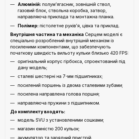
Алюміній:
полум’ягасник, зовнішній ствол,
газовий блок, ствольна коробка, затвор,
направляюча приклада та монтажна планка.
Полімер:
пістолетне руків’я, цівка та приклад.
Внутрішня частина та механіка
Серцем моделі є
спеціально розроблений внутрішній механізм із
посиленими компонентами, що забезпечують
початкову швидкість вильоту кульки близько 420 FPS:
оригінальний корпус гірбокса, спроектований під
дану модель;
сталеві шестерні на 7-мм підшипниках;
посилений поршень із двома сталевими зубами;
посилена направлена голова поршня;
направляюча пружини з підшипником.
До комплекту входять:
модель SVU з установленими сошками;
магазин ємністю 200 кульок;
акумулятор та зарядний пристрій.