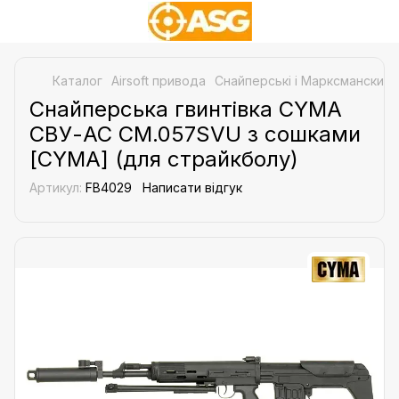
Каталог
Airsoft привода
Снайперські і Марксманские 
Снайперська гвинтівка CYMA
СВУ-АС CM.057SVU з сошками
[CYMA] (для страйкболу)
Артикул:
FB4029
Написати відгук