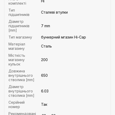
Ні
комплекті
Тип
Сталеві втулки
підшипників
Діаметр
підшипників
7 mm
[mm]
Тип магазину
бункерний мгазин Hi-Cap
Матеріал
Сталь
магазину
Місткість
магазину
200
кульок
Довжина
внутрішнього
650
стволика [mm]
Діаметр
внутрішнього
6.03
стволика [mm]
Серійний
Так
номер
Рекомендовані