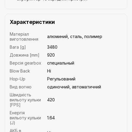
Характеристики
Матеріал
алюминий, сталь, полимер
виготовлення
Вага [g]
3480
Довжина [mm]
920
Версія gearbox
специальный
Blow Back
Ні
Hop-Up
Регульований
Вид вогню
одиночний, автоматичний
Швидкість
вильоту кульки
420
[FPS]
Енергія
вильоту кульки
1.64
(J)
АКБ в