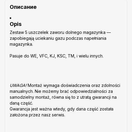
Описание
Opis
Zestaw 5 uszczelek zaworu dolnego magazynka —
zapobiegają uciekaniu gazu podczas napełniania
magazynka.
Pasuje do WE, VFC, KJ, KSC, TM, i wielu innych.
UWAGA!
Montaż wymaga doświadczenia oraz zdolności
manualnych. Nie możemy brać odpowiedzialności za
samodzielny montaż, równa się to z utratą gwarancji na
daną część.
Gwarancja jest ważna wtedy, gdy dana część została
założona przez nasz serwis.