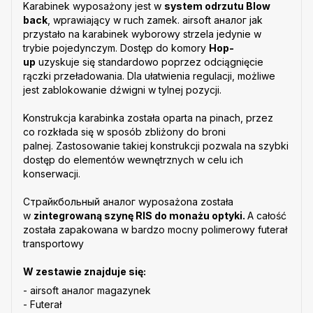
Karabinek wyposażony jest w
system odrzutu Blow
back
, wprawiający w ruch zamek. airsoft аналог jak
przystało na karabinek wyborowy strzela jedynie w
trybie pojedynczym. Dostęp do komory
Hop-
up
uzyskuje się standardowo poprzez odciągnięcie
rączki przeładowania. Dla ułatwienia regulacji, możliwe
jest zablokowanie dźwigni w tylnej pozycji.
Konstrukcja karabinka została oparta na pinach, przez
co rozkłada się w sposób zbliżony do broni
palnej. Zastosowanie takiej konstrukcji pozwala na szybki
dostęp do elementów wewnętrznych w celu ich
konserwacji.
Страйкбольный аналог wyposażona została
w
zintegrowaną szynę RIS do monażu optyki.
A całość
została zapakowana w bardzo mocny polimerowy futerał
transportowy
W zestawie znajduje się:
- airsoft аналог magazynek
- Futerał