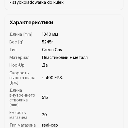
- szybkoładowarka do kulek
Характеристики
Длина [mm]
1040 мм
Вес [g]
5245г
Тип
Green Gas
Материал
Пластиковый + металл
Hop-Up
Да
Скорость
вылета шара
~ 400 FPS.
[fps]
Длина
внутреннего
515
стволика
[mm]
Емкость
20
магазина
Тип магазина
real-cap