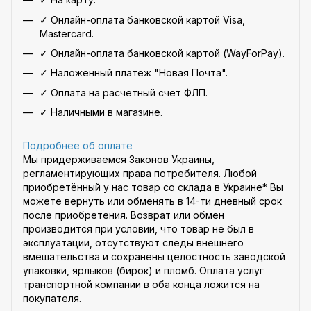
✓ Онлайн-оплата банковской картой Visa,
Mastercard.
✓ Онлайн-оплата банковской картой (WayForPay).
✓ Наложенный платеж "Новая Почта".
✓ Оплата на расчетный счет ФЛП.
✓ Наличными в магазине.
Подробнее об оплате
Мы придерживаемся Законов Украины,
регламентирующих права потребителя. Любой
приобретённый у нас товар со склада в Украине* Вы
можете вернуть или обменять в 14-ти дневный срок
после приобретения. Возврат или обмен
производится при условии, что товар не был в
эксплуатации, отсутствуют следы внешнего
вмешательства и сохранены целостность заводской
упаковки, ярлыков (бирок) и пломб. Оплата услуг
транспортной компании в оба конца ложится на
покупателя.