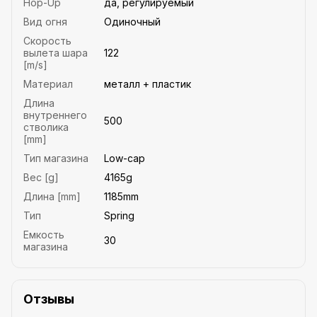
Hop-Up
да, регулируемый
Вид огня
Одиночный
Скорость
вылета шара
122
[m/s]
Материал
металл + пластик
Длина
внутреннего
500
стволика
[mm]
Тип магазина
Low-cap
Вес [g]
4165g
Длина [mm]
1185mm
Тип
Spring
Емкость
30
магазина
Отзывы