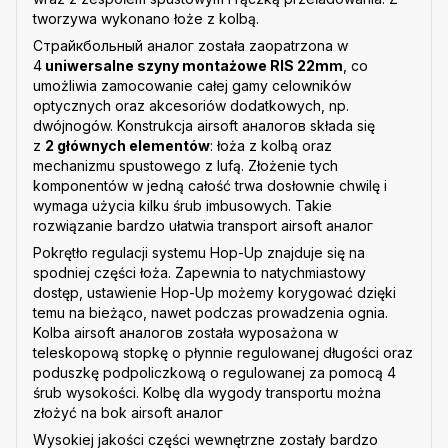
tworzywa wykonano łoże z kolbą.
Страйкбольный аналог została zaopatrzona w
4
uniwersalne szyny montażowe RIS 22mm
, co
umożliwia zamocowanie całej gamy celowników
optycznych oraz akcesoriów dodatkowych, np.
dwójnogów. Konstrukcja airsoft аналогов składa się
z
2 głównych elementów
: łoża z kolbą oraz
mechanizmu spustowego z lufą. Złożenie tych
komponentów w jedną całość trwa dosłownie chwilę i
wymaga użycia kilku śrub imbusowych. Takie
rozwiązanie bardzo ułatwia transport airsoft аналог
Pokrętło regulacji systemu Hop-Up znajduje się na
spodniej części łoża. Zapewnia to natychmiastowy
dostęp, ustawienie Hop-Up możemy korygować dzięki
temu na bieżąco, nawet podczas prowadzenia ognia.
Kolba airsoft аналогов została wyposażona w
teleskopową stopkę o płynnie regulowanej długości oraz
poduszkę podpoliczkową o regulowanej za pomocą 4
śrub wysokości. Kolbę dla wygody transportu można
złożyć na bok airsoft аналог
Wysokiej jakości części wewnętrzne zostały bardzo