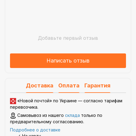
Добавьте первый отзыв
Написать отзыв
Доставка
Оплата
Гарантия
«Новой почтой» по Украине —
согласно тарифам
перевозчика
.
Самовывоз из нашего
склада
только по
предварительному согласованию.
Подробнее о доставке
✓ На карту.