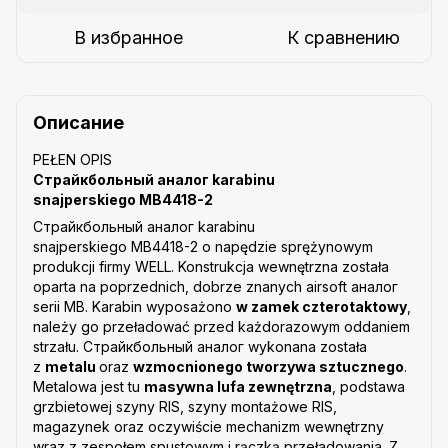
В избранное
К сравнению
Описание
PEŁEN OPIS
Страйкбольный аналог karabinu
snajperskiego MB4418-2
Страйкбольный аналог karabinu
snajperskiego MB4418-2 o napędzie sprężynowym
produkcji firmy WELL. Konstrukcja wewnętrzna została
oparta na poprzednich, dobrze znanych airsoft аналог
serii MB. Karabin wyposażono
w zamek czterotaktowy
,
należy go przeładować przed każdorazowym oddaniem
strzału. Страйкбольный аналог wykonana została
z
metalu
oraz
wzmocnionego tworzywa sztucznego
.
Metalowa jest tu
masywna lufa zewnętrzna
, podstawa
grzbietowej szyny RIS, szyny montażowe RIS,
magazynek oraz oczywiście mechanizm wewnętrzny
wraz z zespołem spustowym i rączką przeładowania. Z