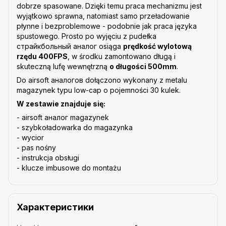
dobrze spasowane. Dzięki temu praca mechanizmu jest
wyjątkowo sprawna, natomiast samo przeładowanie
płynne i bezproblemowe - podobnie jak praca języka
spustowego. Prosto po wyjęciu z pudełka
cтрайкбольный аналог osiąga
prędkość wylotową
rzędu 400FPS
, w środku zamontowano długą i
skuteczną lufę wewnętrzną
o długości 500mm
.
Do airsoft аналогов dołączono wykonany z metalu
magazynek typu low-cap o pojemności 30 kulek.
W zestawie znajduje się:
- airsoft аналог magazynek
- szybkoładowarka do magazynka
- wycior
- pas nośny
- instrukcja obsługi
- klucze imbusowe do montażu
Характеристики