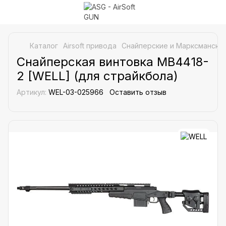
Каталог
Airsoft привода
Снайперские и Марксманские
Снайперская винтовка MB4418-
2 [WELL] (для страйкбола)
Артикул:
WEL-03-025966
Оставить отзыв