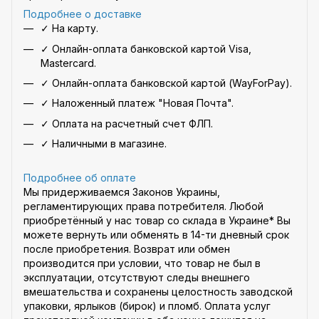
Подробнее о доставке
✓ На карту.
✓ Онлайн-оплата банковской картой Visa,
Mastercard.
✓ Онлайн-оплата банковской картой (WayForPay).
✓ Наложенный платеж "Новая Почта".
✓ Оплата на расчетный счет ФЛП.
✓ Наличными в магазине.
Подробнее об оплате
Мы придерживаемся Законов Украины,
регламентирующих права потребителя. Любой
приобретённый у нас товар со склада в Украине* Вы
можете вернуть или обменять в 14-ти дневный срок
после приобретения. Возврат или обмен
производится при условии, что товар не был в
эксплуатации, отсутствуют следы внешнего
вмешательства и сохранены целостность заводской
упаковки, ярлыков (бирок) и пломб. Оплата услуг