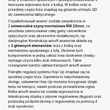
tworzywa wykonano łoże z kolbą. W kolbie oraz w
przedniej części łoża znajdują się gniazda uchwytu QD
do zawieszenia taktycznego.
Страйкбольный аналог została zaopatrzona w
2
uniwersalne szyny montażowe RIS 22mm
, co
umożliwia zamocowanie całej gamy celowników
optycznych oraz akcesoriów dodatkowych, np.
dwójnogów. Konstrukcja airsoft аналогов składa się
z
2 głównych elementów
: łoża z kolbą oraz
mechanizmu spustowego z lufą. Złożenie tych
komponentów w jedną całość trwa dosłownie chwilę i
wymaga użycia kilku śrub imbusowych. Takie
rozwiązanie bardzo ułatwia transport airsoft аналог
Pokrętło regulacji systemu Hop-Up znajduje się na
spodniej części łoża. Zapewnia to natychmiastowy
dostęp, ustawienie Hop-Up możemy korygować dzięki
temu na bieżąco, nawet podczas prowadzenia ognia.
Kolba airsoft аналогов została wyposażona w
teleskopową stopkę o płynnie regulowanej długości oraz
poduszkę podpoliczkową o regulowanej za pomocą 4
śrub wysokości.