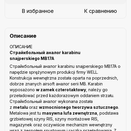
В избранное
К сравнению
Описание
ОПИСАНИЕ
Страйкбольный аналог karabinu
snajperskiego MB17A
Страйкбольный аналог karabinu snajperskiego MB17A o
napędzie sprężynowym produkcji firmy WELL.
Konstrukcja wewnętrzna została oparta na poprzednich,
dobrze znanych airsoft аналог serii MB. Karabin
wyposażono
w zamek czterotaktowy
, należy go
przeładować przed każdorazowym oddaniem strzału.
Страйкбольный аналог wykonana została
z
metalu
oraz
wzmocnionego tworzywa sztucznego
.
Metalowa jest tu
masywna lufa zewnętrzna
, podstawa
grzbietowej szyny RIS, szyny montażowe RIS,
magazynek oraz oczywiście mechanizm wewnętrzny
wraz z zespołem spustowym i rączką przeładowania. Z