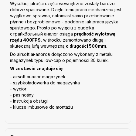
Wysokiej jakości części wewnętrzne zostały bardzo
dobrze spasowane. Dzięki temu praca mechanizmu jest
wyjątkowo sprawna, natomiast samo przeładowanie
płynne i bezproblemowe - podobnie jak praca języka
spustowego. Prosto po wyjęciu z pudełka
cтрайкбольный аналог osiąga
prędkość wylotową
rzędu 400FPS
, w środku zamontowano długą i
skuteczną lufę wewnętrzną
o długości 500mm
.
Do airsoft аналогов dołączono wykonany z metalu
magazynek typu low-cap o pojemności 30 kulek.
W zestawie znajduje się:
- airsoft аналог magazynek
- szybkoładowarka do magazynka
- wycior
- pas nośny
- instrukcja obsługi
- klucze imbusowe do montażu