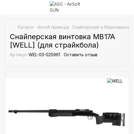
Каталог
Airsoft привода
Снайперские и Марксманские
Снайперская винтовка MB17A
[WELL] (для страйкбола)
Артикул:
WEL-03-025961
Оставить отзыв