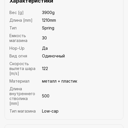
Характеристики
Вес [g]
3900g
Длина [mm]
1210mm
Тип
Spring
Емкость
30
магазина
Hop-Up
Да
Вид огня
Одиночный
Скорость
вылета шара
122
[m/s]
Материал
металл + пластик
Длина
внутреннего
500
стволика
[mm]
Тип магазина
Low-cap