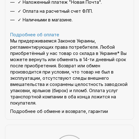
✓ Наложенный платеж "Новая Почта".
✓ Оплата на расчетный счет ФЛП.
✓ Наличными в магазине.
Подробнее об оплате
Мы придерживаемся Законов Украины,
регламентирующих права потребителя. Любой
приобретённый у нас товар со склада в Украине* Вы
можете вернуть или обменять в 14-ти дневный срок
после приобретения. Возврат или обмен
производится при условии, что товар не был в
эксплуатации, отсутствуют следы внешнего
вмешательства и сохранены целостность заводской
упаковки, ярлыков (бирок) и пломб. Оплата услуг
транспортной компании в оба конца ложится на
покупателя.
Подробнее об обмене и возврате, гарантии