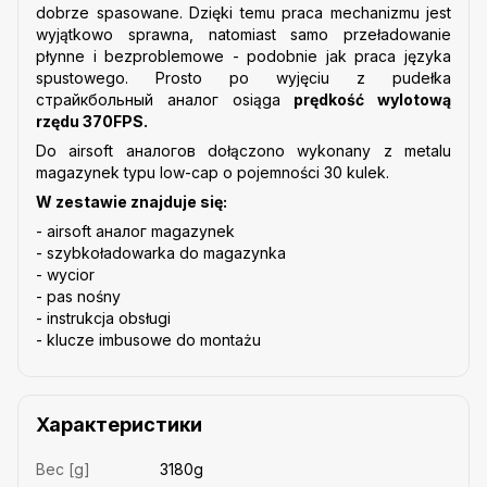
dobrze spasowane. Dzięki temu praca mechanizmu jest
wyjątkowo sprawna, natomiast samo przeładowanie
płynne i bezproblemowe - podobnie jak praca języka
spustowego. Prosto po wyjęciu z pudełka
cтрайкбольный аналог osiąga
prędkość wylotową
rzędu 370FPS.
Do airsoft аналогов dołączono wykonany z metalu
magazynek typu low-cap o pojemności 30 kulek.
W zestawie znajduje się:
- airsoft аналог magazynek
- szybkoładowarka do magazynka
- wycior
- pas nośny
- instrukcja obsługi
- klucze imbusowe do montażu
Характеристики
Вес [g]
3180g