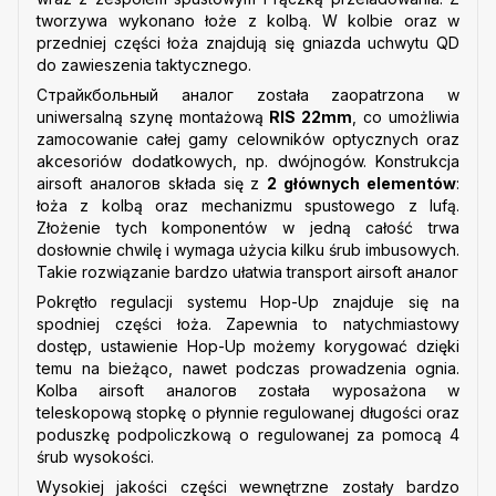
tworzywa wykonano łoże z kolbą. W kolbie oraz w
przedniej części łoża znajdują się gniazda uchwytu QD
do zawieszenia taktycznego.
Страйкбольный аналог została zaopatrzona w
uniwersalną szynę montażową
RIS 22mm
, co umożliwia
zamocowanie całej gamy celowników optycznych oraz
akcesoriów dodatkowych, np. dwójnogów. Konstrukcja
airsoft аналогов składa się z
2 głównych elementów
:
łoża z kolbą oraz mechanizmu spustowego z lufą.
Złożenie tych komponentów w jedną całość trwa
dosłownie chwilę i wymaga użycia kilku śrub imbusowych.
Takie rozwiązanie bardzo ułatwia transport airsoft аналог
Pokrętło regulacji systemu Hop-Up znajduje się na
spodniej części łoża. Zapewnia to natychmiastowy
dostęp, ustawienie Hop-Up możemy korygować dzięki
temu na bieżąco, nawet podczas prowadzenia ognia.
Kolba airsoft аналогов została wyposażona w
teleskopową stopkę o płynnie regulowanej długości oraz
poduszkę podpoliczkową o regulowanej za pomocą 4
śrub wysokości.
Wysokiej jakości części wewnętrzne zostały bardzo