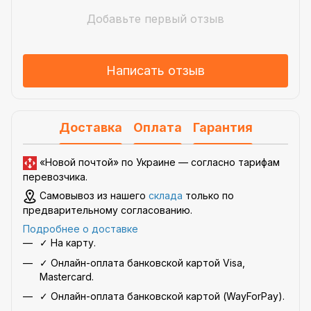
Добавьте первый отзыв
Написать отзыв
Доставка
Оплата
Гарантия
«Новой почтой» по Украине —
согласно тарифам
перевозчика
.
Самовывоз из нашего
склада
только по
предварительному согласованию.
Подробнее о доставке
✓ На карту.
✓ Онлайн-оплата банковской картой Visa,
Mastercard.
✓ Онлайн-оплата банковской картой (WayForPay).