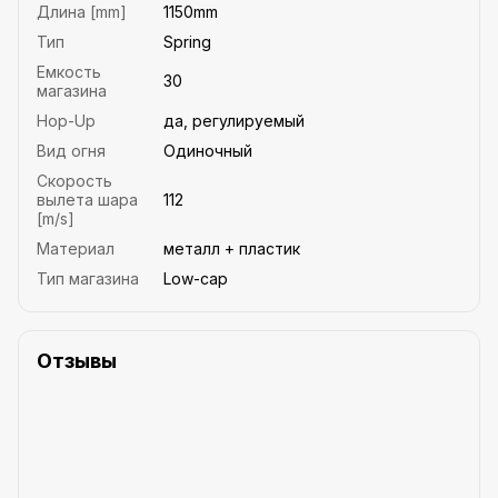
Длина [mm]
1150mm
Тип
Spring
Емкость
30
магазина
Hop-Up
да, регулируемый
Вид огня
Одиночный
Скорость
вылета шара
112
[m/s]
Материал
металл + пластик
Тип магазина
Low-cap
Отзывы