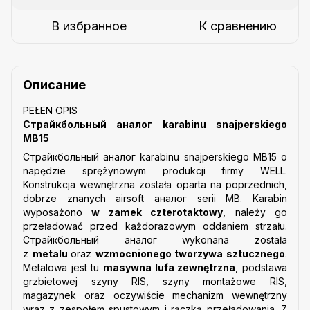
В избранное
К сравнению
Описание
PEŁEN OPIS
Страйкбольный аналог karabinu snajperskiego
MB15
Страйкбольный аналог karabinu snajperskiego MB15 o
napędzie sprężynowym produkcji firmy WELL.
Konstrukcja wewnętrzna została oparta na poprzednich,
dobrze znanych airsoft аналог serii MB. Karabin
wyposażono
w zamek czterotaktowy
, należy go
przeładować przed każdorazowym oddaniem strzału.
Страйкбольный аналог wykonana została
z
metalu
oraz
wzmocnionego tworzywa sztucznego
.
Metalowa jest tu
masywna lufa zewnętrzna
, podstawa
grzbietowej szyny RIS, szyny montażowe RIS,
magazynek oraz oczywiście mechanizm wewnętrzny
wraz z zespołem spustowym i rączką przeładowania. Z