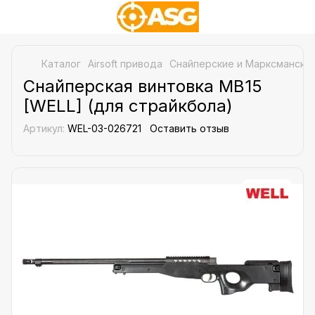
Каталог
Airsoft привода
Снайперские и Марксманские
Снайперская винтовка MB15
[WELL] (для страйкбола)
Артикул:
WEL-03-026721
Оставить отзыв