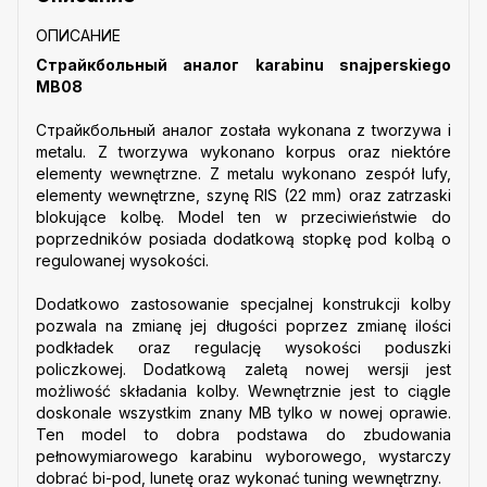
ОПИСАНИЕ
Страйкбольный аналог karabinu snajperskiego
MB08
Страйкбольный аналог została wykonana z tworzywa i
metalu. Z tworzywa wykonano korpus oraz niektóre
elementy wewnętrzne. Z metalu wykonano zespół lufy,
elementy wewnętrzne, szynę RIS (22 mm) oraz zatrzaski
blokujące kolbę. Model ten w przeciwieństwie do
poprzedników posiada dodatkową stopkę pod kolbą o
regulowanej wysokości.
Dodatkowo zastosowanie specjalnej konstrukcji kolby
pozwala na zmianę jej długości poprzez zmianę ilości
podkładek oraz regulację wysokości poduszki
policzkowej. Dodatkową zaletą nowej wersji jest
możliwość składania kolby. Wewnętrznie jest to ciągle
doskonale wszystkim znany MB tylko w nowej oprawie.
Ten model to dobra podstawa do zbudowania
pełnowymiarowego karabinu wyborowego, wystarczy
dobrać bi-pod, lunetę oraz wykonać tuning wewnętrzny.