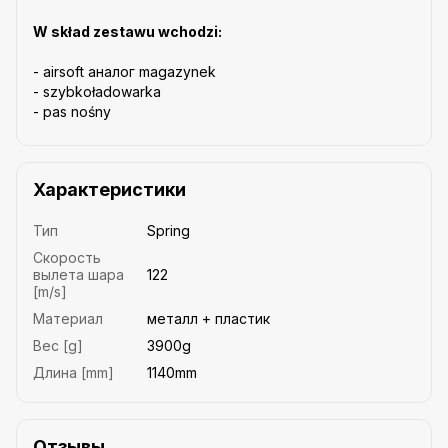
W skład zestawu wchodzi:
- airsoft аналог magazynek
- szybkoładowarka
- pas nośny
Характеристики
Тип
Spring
Скорость
вылета шара
122
[m/s]
Материал
металл + пластик
Вес [g]
3900g
Длина [mm]
1140mm
Отзывы