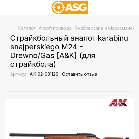
Каталог
Airsoft привода
Снайперские и Марксманские
Страйкбольный аналог karabinu
snajperskiego M24 -
Drewno/Gas [A&K] (для
страйкбола)
Артикул:
AIK-02-031126
Оставить отзыв