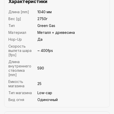
Характеристики
Длина [mm]
1040 мм
Вес [g]
2750г
Тип
Green Gas
Материал
Металл + древесина
Hop-Up
Да
Скорость
вылета шара
~ 400fps
[fps]
Длина
внутреннего
590
стволика
[mm]
Емкость
25
магазина
Тип магазина
Low-cap
Вид огня
Одиночный