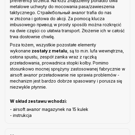
preferencji strzelca. Na łożu znajdziemy ponadto dwa
metalowe uchwyty do mocowania pasa/zawieszenia
taktycznego. Страйкбольный аналог trafia do nas
w złożona i gotowa do akcji. Za pomocą klucza
imbusowego привод w prosty sposób można rozkręcić
na dwie części co ułatwia transport. Złożenie ich w całość
trwa dosłownie chwilę.
Poza łożem, wszystkie pozostałe elementy
wykonane
zostały z metalu
, są to m.in. lufa wewnętrzna,
osłona spustu, zespół zamka wraz z rączką
przeładowania, prowadnica stopki kolby. Pomimo
stosunkowo mocnej sprężyny zastosowanej fabrycznie w
airsoft аналог przeładowanie nie sprawia problemów -
mechanizm jest bardzo dobrze spasowany i porusza się
niezwykle płynnie.
W skład zestawu wchodzi:
- airsoft аналог magazynek na 15 kulek
- instrukcja