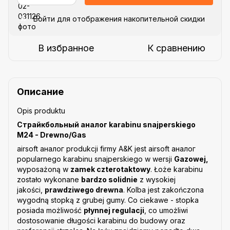
Войти
для отображения накопительной скидки
%
В избранное
К сравнению
Описание
Opis produktu
Страйкбольный аналог karabinu snajperskiego
M24 - Drewno/Gas
airsoft аналог produkcji firmy A&K jest airsoft аналог
popularnego karabinu snajperskiego w wersji
Gazowej,
wyposażoną w
zamek czterotaktowy
. Łoże karabinu
zostało wykonane
bardzo solidnie
z wysokiej
jakości,
prawdziwego drewna
. Kolba jest zakończona
wygodną stopką z grubej gumy. Co ciekawe - stopka
posiada możliwość
płynnej regulacji
, co umożliwi
dostosowanie długości karabinu do budowy oraz