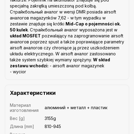
specjalną zakrętką umieszczoną pod kolbą.
Страйкбольный аналог w wersji DMR posiada airsoft
аналогов magazynków 7,62 - w tym wypadku w
zestawie znajduje się krótki
Mid-Cap o pojemności ok.
50 kulek
. Страйкбольный аналог wyposażona jest w
układ MOSFET
pozwalający na zaprogramowanie airsoft
аналогов poprzez spust a także poprawiające parametry
airsoft аналогов czy chroniące ją przez uszkodzeniem
układu elektrycznego. W airsoft аналог zastosowano
także system szybkiej wymiany sprężyny.
W skład
zestawu wchodzi:
- airsoft аналог magazynek
- wycior
Характеристики
Материал
алюминий + металл + пластик
изготовления
Вес [g]
3155g
Длина [mm]
810-945