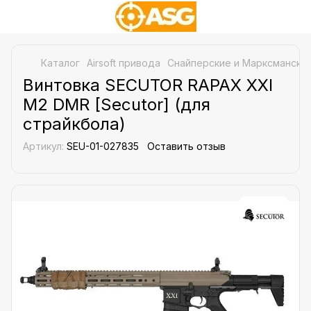
Каталог
Airsoft привода
Снайперские и Марксманские
Винтовка SECUTOR RAPAX XXI
M2 DMR [Secutor] (для
страйкбола)
Артикул:
SEU-01-027835
Оставить отзыв