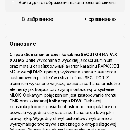
Войти
для отображения накопительной скидки
%
В избранное
К сравнению
Описание
Страйкбольный аналог karabinu SECUTOR RAPAX
XXI M2 DMR
Wykonana z wysokiej jakości aluminium
oraz metalu cтрайкбольный аналог karabinu RAPAX XXI
M2 w wersji DMR. привод wykonana znana z аналогов
customowych pistoletów i strzelb firma SECUTOR. Z
aluminium wykonano większą część airsoft аналог istotne
elementy jak korpus czy szynę montażową w systemie
MLOK. Ciekawym połączeniem jest zastosowanie frontu
DMR oraz składanej
kolby typu PDW
. Ciekawej
konstrukcji korpus posiada obustronne manipulatory co
pozwala wygodnie używać airsoft аналогов lewą jak i
prawą ręką. Wygodny chwyt pistoletowy wykonano z
wytrzymałego tworzywa sztucznego o antypoślizgowej
fakturze. Pojemnik na akumulator znajduje się pod