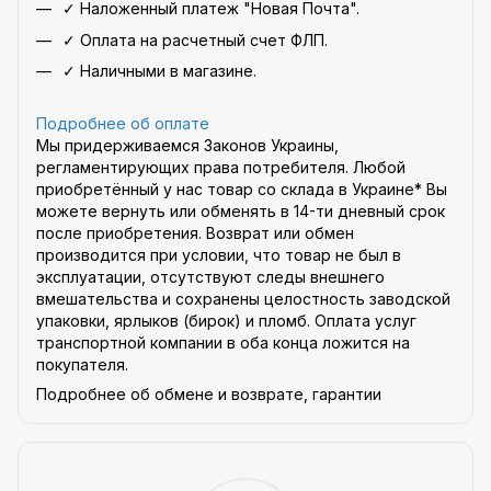
✓ Наложенный платеж "Новая Почта".
✓ Оплата на расчетный счет ФЛП.
✓ Наличными в магазине.
Подробнее об оплате
Мы придерживаемся Законов Украины,
регламентирующих права потребителя. Любой
приобретённый у нас товар со склада в Украине* Вы
можете вернуть или обменять в 14-ти дневный срок
после приобретения. Возврат или обмен
производится при условии, что товар не был в
эксплуатации, отсутствуют следы внешнего
вмешательства и сохранены целостность заводской
упаковки, ярлыков (бирок) и пломб. Оплата услуг
транспортной компании в оба конца ложится на
покупателя.
Подробнее об обмене и возврате, гарантии