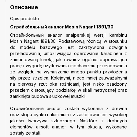
Описание
Opis produktu
Страйкбольный аналог Mosin Nagant 1891/30
Страйкбольный аналог snajperskiej wersji karabinu
Mosin Nagant 1891/30. Podstawową różnicą w stosunku
do modelu bazowego jest zakrzywiona dźwignia
przeładowania, umożliwiająca operowanie karabinem z
zamontowaną lunetą, jak również ogólnie poprawiająca
pracę i wygodę użytkowania mechanizmu przeładowania
ze względu na wymuszenie innego punktu przyłożenia
siły przez strzelca. Kolejnymi, nieco mniej zauważalnymi
na pierwszy rzut oka różnicami, jest nisko osadzony
przeziernik stosujący podziałkę w skali metrycznej oraz
zamknięta budowa słupkowej muszki.
Страйкбольный аналог została wykonana z drewna
oraz stopu cynku i aluminium i z zastosowaniem wysokiej
jakości tworzywa sztucznego. Niektóre z drobnych
elementów airsoft аналог w tym okucia, wykonane
zostały ze stali.