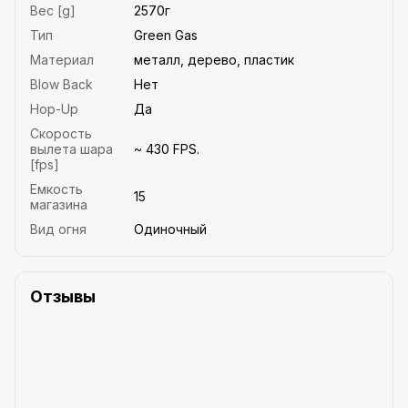
Вес [g]
2570г
Тип
Green Gas
Материал
металл, дерево, пластик
Blow Back
Нет
Hop-Up
Да
Скорость
вылета шара
~ 430 FPS.
[fps]
Емкость
15
магазина
Вид огня
Одиночный
Отзывы