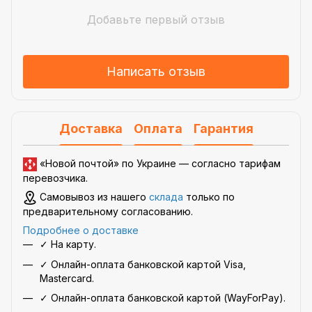
Добавьте первый отзыв
Написать отзыв
Доставка
Оплата
Гарантия
«Новой почтой» по Украине —
согласно тарифам
перевозчика
.
Самовывоз из нашего
склада
только по
предварительному согласованию.
Подробнее о доставке
✓ На карту.
✓ Онлайн-оплата банковской картой Visa,
Mastercard.
✓ Онлайн-оплата банковской картой (WayForPay).