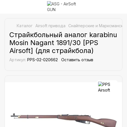
Каталог
Airsoft привода
Снайперские и Марксманские
Страйкбольный аналог karabinu
Mosin Nagant 1891/30 [PPS
Airsoft] (для страйкбола)
Артикул:
PPS-02-020662
Оставить отзыв