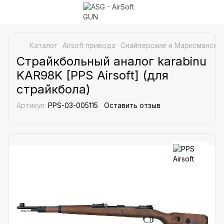
Каталог
Airsoft привода
Снайперские и Марксманские
Страйкбольный аналог karabinu
KAR98K [PPS Airsoft] (для
страйкбола)
Артикул:
PPS-03-005115
Оставить отзыв