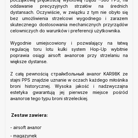
oddawanie precyzyjnych strzałów na średnich
dystansach. Oczywiście, w związku z tym nie obyło się
bez umożliwienia strzelcowi wygodnego i zarazem
skutecznego dostosowania mechanicznych przyrządów
celowniczych do warunków i preferencji użytkownika.
Wygodnie umiejscowiony i pozwalający na łatwą
regulację toru lotu kulki system Hop-Up wybitnie
poprawia osiągi airsoft аналогов przy strzelaniu na
większe dystanse.
Z całą pewnością cтрайкбольный аналог KAR98K ze
stajni PPS znajdzie uznanie w oczach każdego miłośnika
broni historycznej. Wysoka jakość i nadzwyczajna
estetyka gwarantują jej pierwsze miejsce pośród
аналогов tego typu broni strzeleckiej.
Zestaw zawiera:
- airsoft аналог
- magazynek