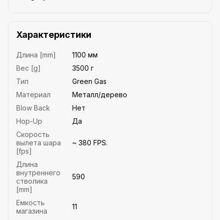
Характеристики
Длина [mm]
1100 мм
Вес [g]
3500 г
Тип
Green Gas
Материал
Металл/дерево
Blow Back
Нет
Hop-Up
Да
Скорость
вылета шара
~ 380 FPS.
[fps]
Длина
внутреннего
590
стволика
[mm]
Емкость
11
магазина