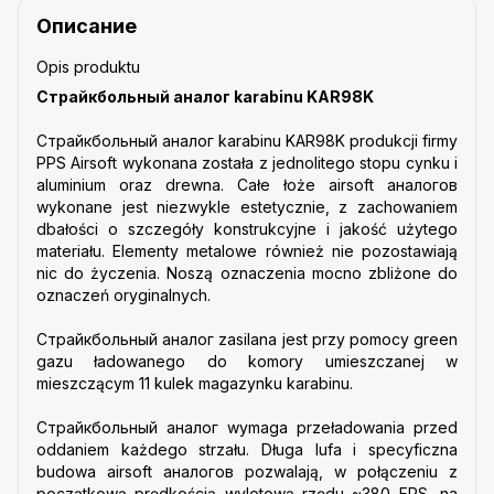
Описание
Opis produktu
Страйкбольный аналог karabinu KAR98K
Страйкбольный аналог karabinu KAR98K produkcji firmy
PPS Airsoft wykonana została z jednolitego stopu cynku i
aluminium oraz drewna. Całe łoże airsoft аналогов
wykonane jest niezwykle estetycznie, z zachowaniem
dbałości o szczegóły konstrukcyjne i jakość użytego
materiału. Elementy metalowe również nie pozostawiają
nic do życzenia. Noszą oznaczenia mocno zbliżone do
oznaczeń oryginalnych.
Страйкбольный аналог zasilana jest przy pomocy green
gazu ładowanego do komory umieszczanej w
mieszczącym 11 kulek magazynku karabinu.
Страйкбольный аналог wymaga przeładowania przed
oddaniem każdego strzału. Długa lufa i specyficzna
budowa airsoft аналогов pozwalają, w połączeniu z
początkową prędkością wylotową rzędu ~380 FPS, na