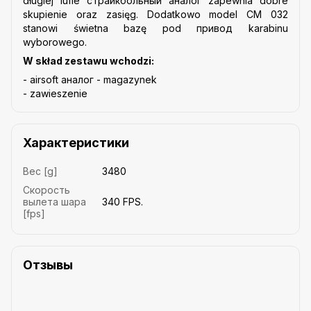
długiej lufie cтрайкбольный аналог zapewnia dobre
skupienie oraz zasięg. Dodatkowo model CM 032
stanowi świetna bazę pod привод karabinu
wyborowego.
W skład zestawu wchodzi:
- airsoft аналог - magazynek
- zawieszenie
Характеристики
Вес [g]
3480
Скорость
вылета шара
340 FPS.
[fps]
Отзывы