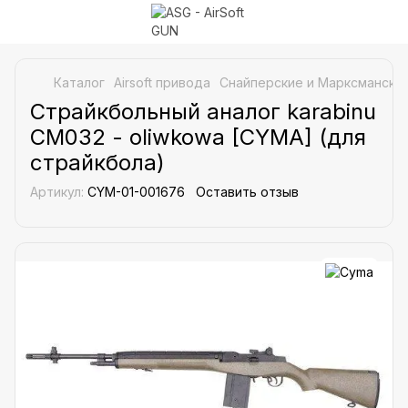
Каталог
Airsoft привода
Снайперские и Марксманские
Страйкбольный аналог karabinu
CM032 - oliwkowa [CYMA] (для
страйкбола)
Артикул:
CYM-01-001676
Оставить отзыв