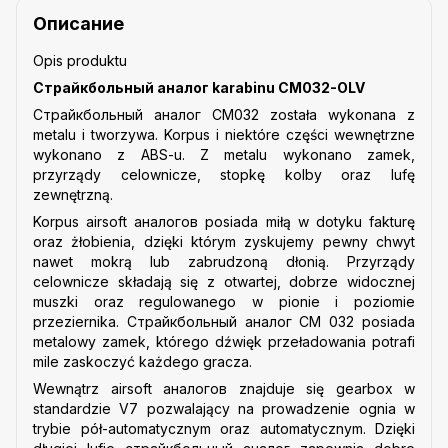
Описание
Opis produktu
Страйкбольный аналог karabinu CM032-OLV
Страйкбольный аналог CM032 została wykonana z
metalu i tworzywa. Korpus i niektóre części wewnętrzne
wykonano z ABS-u. Z metalu wykonano zamek,
przyrządy celownicze, stopkę kolby oraz lufę
zewnętrzną.
Korpus airsoft аналогов posiada miłą w dotyku fakturę
oraz żłobienia, dzięki którym zyskujemy pewny chwyt
nawet mokrą lub zabrudzoną dłonią. Przyrządy
celownicze składają się z otwartej, dobrze widocznej
muszki oraz regulowanego w pionie i poziomie
przeziernika.
Страйкбольный аналог CM 032 posiada
metalowy zamek, którego dźwięk przeładowania potrafi
mile zaskoczyć każdego gracza.
Wewnątrz airsoft аналогов znajduje się gearbox w
standardzie V7 pozwalający na prowadzenie ognia w
trybie pół-automatycznym oraz automatycznym. Dzięki