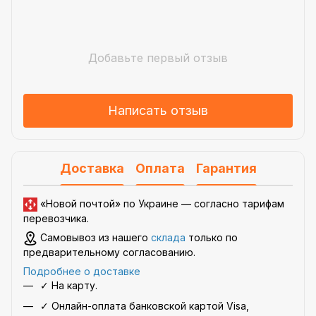
Добавьте первый отзыв
Написать отзыв
Доставка
Оплата
Гарантия
«Новой почтой» по Украине —
согласно тарифам
перевозчика
.
Самовывоз из нашего
склада
только по
предварительному согласованию.
Подробнее о доставке
✓ На карту.
✓ Онлайн-оплата банковской картой Visa,