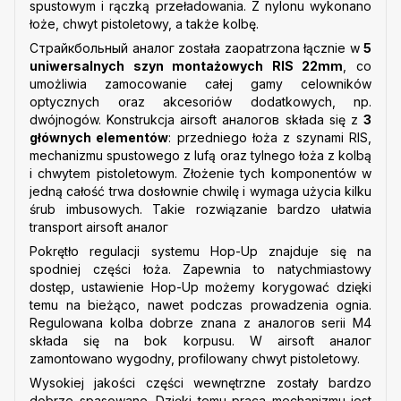
spustowym i rączką przeładowania. Z nylonu wykonano
łoże, chwyt pistoletowy, a także kolbę.
Страйкбольный аналог została zaopatrzona łącznie w
5
uniwersalnych szyn montażowych RIS 22mm
, co
umożliwia zamocowanie całej gamy celowników
optycznych oraz akcesoriów dodatkowych, np.
dwójnogów. Konstrukcja airsoft аналогов składa się z
3
głównych elementów
: przedniego łoża z szynami RIS,
mechanizmu spustowego z lufą oraz tylnego łoża z kolbą
i chwytem pistoletowym. Złożenie tych komponentów w
jedną całość trwa dosłownie chwilę i wymaga użycia kilku
śrub imbusowych. Takie rozwiązanie bardzo ułatwia
transport airsoft аналог
Pokrętło regulacji systemu Hop-Up znajduje się na
spodniej części łoża. Zapewnia to natychmiastowy
dostęp, ustawienie Hop-Up możemy korygować dzięki
temu na bieżąco, nawet podczas prowadzenia ognia.
Regulowana kolba dobrze znana z аналогов serii M4
składa się na bok korpusu. W airsoft аналог
zamontowano wygodny, profilowany chwyt pistoletowy.
Wysokiej jakości części wewnętrzne zostały bardzo
dobrze spasowane. Dzięki temu praca mechanizmu jest