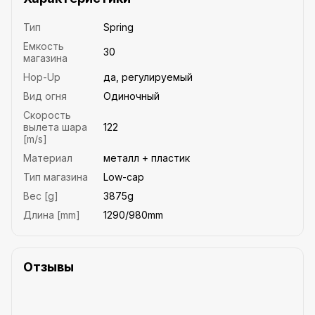
Тип
Spring
Емкость
30
магазина
Hop-Up
да, регулируемый
Вид огня
Одиночный
Скорость
вылета шара
122
[m/s]
Материал
металл + пластик
Тип магазина
Low-cap
Вес [g]
3875g
Длина [mm]
1290/980mm
Отзывы