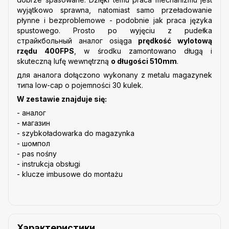
wyjątkowo sprawna, natomiast samo przeładowanie
płynne i bezproblemowe - podobnie jak praca języka
spustowego. Prosto po wyjęciu z pudełka
cтрайкбольный аналог osiąga
prędkość wylotową
rzędu 400FPS
, w środku zamontowano długą i
skuteczną lufę wewnętrzną
o długości 510mm
.
для аналога dołączono wykonany z metalu magazynek
типа low-cap o pojemności 30 kulek.
W zestawie znajduje się:
- аналог
- магазин
- szybkoładowarka do magazynka
- шомпол
- pas nośny
- instrukcja obsługi
- klucze imbusowe do montażu
Характеристики