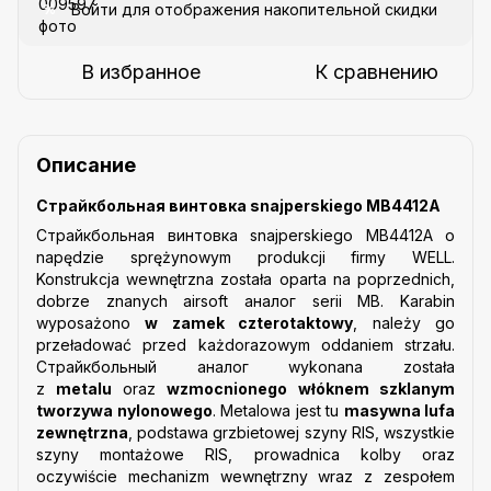
Войти
для отображения накопительной скидки
%
В избранное
К сравнению
Описание
Страйкбольная винтовка snajperskiego MB4412A
Страйкбольная винтовка snajperskiego MB4412A o
napędzie sprężynowym produkcji firmy WELL.
Konstrukcja wewnętrzna została oparta na poprzednich,
dobrze znanych airsoft аналог serii MB. Karabin
wyposażono
w zamek czterotaktowy
, należy go
przeładować przed każdorazowym oddaniem strzału.
Страйкбольный аналог wykonana została
z
metalu
oraz
wzmocnionego włóknem szklanym
tworzywa nylonowego
. Metalowa jest tu
masywna lufa
zewnętrzna
, podstawa grzbietowej szyny RIS, wszystkie
szyny montażowe RIS, prowadnica kolby oraz
oczywiście mechanizm wewnętrzny wraz z zespołem