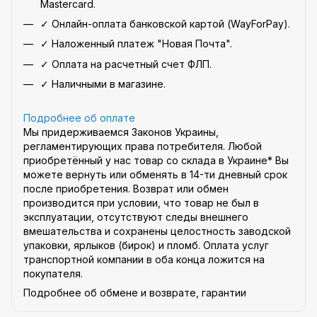
Mastercard.
✓ Онлайн-оплата банковской картой (WayForPay).
✓ Наложенный платеж "Новая Почта".
✓ Оплата на расчетный счет ФЛП.
✓ Наличными в магазине.
Подробнее об оплате
Мы придерживаемся Законов Украины,
регламентирующих права потребителя. Любой
приобретённый у нас товар со склада в Украине* Вы
можете вернуть или обменять в 14-ти дневный срок
после приобретения. Возврат или обмен
производится при условии, что товар не был в
эксплуатации, отсутствуют следы внешнего
вмешательства и сохранены целостность заводской
упаковки, ярлыков (бирок) и пломб. Оплата услуг
транспортной компании в оба конца ложится на
покупателя.
Подробнее об обмене и возврате, гарантии