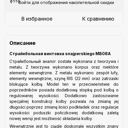
Войти
для отображения накопительной скидки
%
В избранное
К сравнению
Описание
Страйкбольная винтовка snajperskiego MB08A
Страйкбольный аналог została wykonana z tworzywa i
metalu. Z tworzywa wykonano korpus oraz niektóre
elementy wewnętrzne. Z metalu wykonano zespół lufy,
elementy wewnętrzne, szynę RIS (22 mm) oraz zatrzaski
blokujące kolbę. Model ten w przeciwieństwie do
poprzedników posiada dodatkową stopkę pod kolbą o
regulowanej wysokości. Dodatkowo zastosowanie
specjalnej konstrukcji kolby pozwala na zmianę jej
długości poprzez zmianę ilości podkładek oraz regulacje
wysokości poduszki policzkowej dodatkową zaletą
nowej wersji jest możliwość składania kolby.
Wewnętrznie jest to ciągle doskonale wszystkim znany