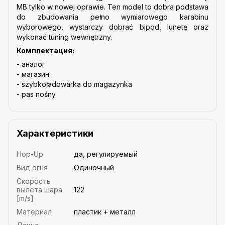
MB tylko w nowej oprawie. Ten model to dobra podstawa
do zbudowania pełno wymiarowego karabinu
wyborowego, wystarczy dobrać bipod, lunetę oraz
wykonać tuning wewnętrzny.
Комплектация:
- аналог
- магазин
- szybkoładowarka do magazynka
- pas nośny
Характеристики
Hop-Up
да, регулируемый
Вид огня
Одиночный
Скорость
вылета шара
122
[m/s]
Материал
пластик + металл