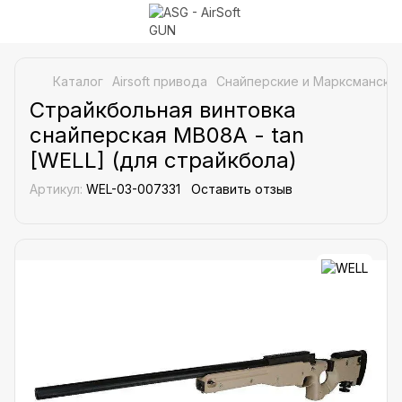
Каталог
Airsoft привода
Снайперские и Марксманские
Страйкбольная винтовка
снайперская MB08A - tan
[WELL] (для страйкбола)
Артикул:
WEL-03-007331
Оставить отзыв