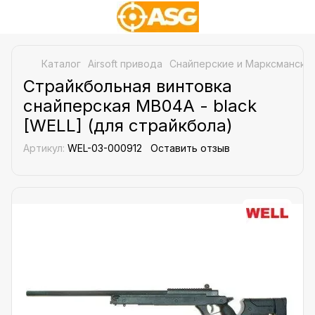
Каталог
Airsoft привода
Снайперские и Марксманские
Страйкбольная винтовка
снайперская MB04A - black
[WELL] (для страйкбола)
Артикул:
WEL-03-000912
Оставить отзыв