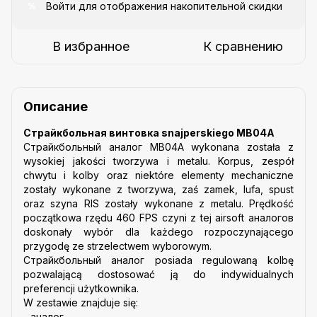
Войти
для отображения накопительной скидки
%
В избранное
К сравнению
Описание
Страйкбольная винтовка snajperskiego MB04A
Страйкбольный аналог MB04A wykonana została z
wysokiej jakości tworzywa i metalu. Korpus, zespół
chwytu i kolby oraz niektóre elementy mechaniczne
zostały wykonane z tworzywa, zaś zamek, lufa, spust
oraz szyna RIS zostały wykonane z metalu. Prędkość
początkowa rzędu 460 FPS czyni z tej airsoft аналогов
doskonały wybór dla każdego rozpoczynającego
przygodę ze strzelectwem wyborowym.
Страйкбольный аналог posiada regulowaną kolbę
pozwalającą dostosować ją do indywidualnych
preferencji użytkownika.
W zestawie znajduje się:
- аналог