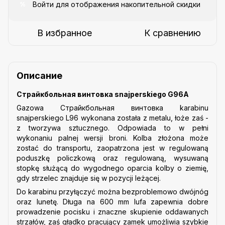
Войти
для отображения накопительной скидки
%
В избранное
К сравнению
Описание
Страйкбольная винтовка snajperskiego G96A
Gazowa Страйкбольная винтовка karabinu
snajperskiego L96 wykonana została z metalu, łoże zaś -
z tworzywa sztucznego. Odpowiada to w pełni
wykonaniu palnej wersji broni. Kolba złożona może
zostać do transportu, zaopatrzona jest w regulowaną
poduszkę policzkową oraz regulowaną, wysuwaną
stopkę służącą do wygodnego oparcia kolby o ziemię,
gdy strzelec znajduje się w pozycji leżącej.
Do karabinu przyłączyć można bezproblemowo dwójnóg
oraz lunetę. Długa na 600 mm lufa zapewnia dobre
prowadzenie pocisku i znaczne skupienie oddawanych
strzałów, zaś gładko pracujący zamek umożliwia szybkie