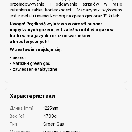
przeładowywanie i oddawanie strzałów w razie
zaistnienia takiej konieczności.
Magazynek wykonany
jest z metalu i mieści komorę na green gas oraz 19 kulek.
Uwaga!
Prędkość wylotowa w airsoft аналог
napędzanych gazem jest zależna od
ilości gazu w
butli i w magazynku oraz od warunków
atmosferycznych!
W zestawie znajduje się:
- аналог
- магазин green gas
- zawieszenie taktyczne
Характеристики
Длина [mm]
1225mm
Вес [g]
4700g
Тип
Green Gas
Материал
металл + пластик