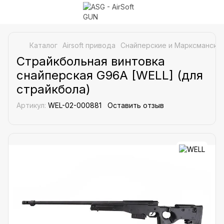
Каталог
Airsoft привода
Снайперские и Марксманские
Страйкбольная винтовка
снайперская G96A [WELL] (для
страйкбола)
Артикул:
WEL-02-000881
Оставить отзыв