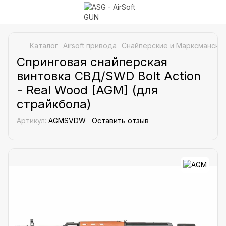
Каталог
Airsoft привода
Снайперские и Марксманские
Спринговая снайперская
винтовка СВД/SWD Bolt Action
- Real Wood [AGM] (для
страйкбола)
Артикул:
AGMSVDW
Оставить отзыв