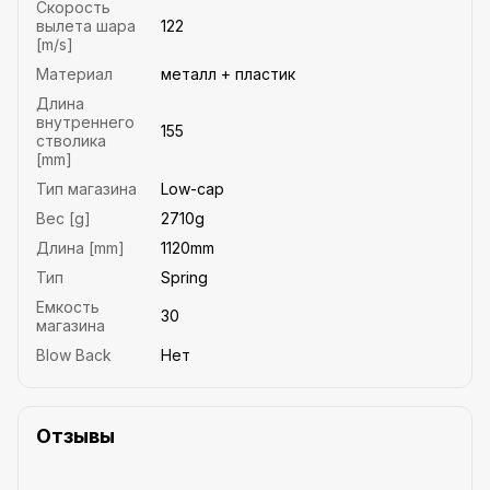
Скорость
вылета шара
122
[m/s]
Материал
металл + пластик
Длина
внутреннего
155
стволика
[mm]
Тип магазина
Low-cap
Вес [g]
2710g
Длина [mm]
1120mm
Тип
Spring
Емкость
30
магазина
Blow Back
Нет
Отзывы