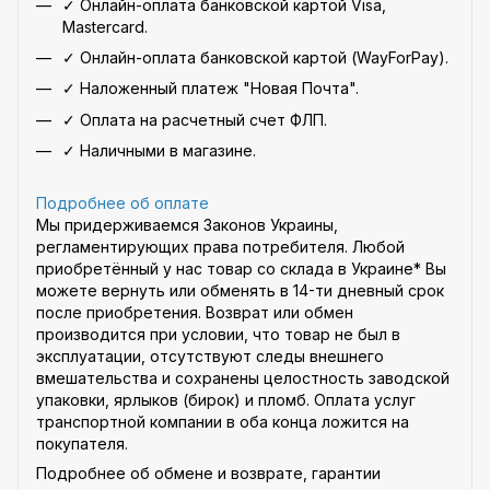
✓ Онлайн-оплата банковской картой Visa,
Mastercard.
✓ Онлайн-оплата банковской картой (WayForPay).
✓ Наложенный платеж "Новая Почта".
✓ Оплата на расчетный счет ФЛП.
✓ Наличными в магазине.
Подробнее об оплате
Мы придерживаемся Законов Украины,
регламентирующих права потребителя. Любой
приобретённый у нас товар со склада в Украине* Вы
можете вернуть или обменять в 14-ти дневный срок
после приобретения. Возврат или обмен
производится при условии, что товар не был в
эксплуатации, отсутствуют следы внешнего
вмешательства и сохранены целостность заводской
упаковки, ярлыков (бирок) и пломб. Оплата услуг
транспортной компании в оба конца ложится на
покупателя.
Подробнее об обмене и возврате, гарантии