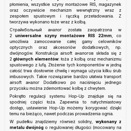
płomienia, wszystkie szyny montażowe RIS, magazynek
oraz oczywiście mechanizm wewnętrzny wraz z
zespołem spustowym i rączką przeładowania. Z
tworzywa wykonano łoże wraz z kolbą.
Страйкбольный аналог została zaopatrzona w
2
uniwersalne szyny montażowe RIS 22mm
, co
umożliwia zamocowanie całej gamy celowników
optycznych oraz akcesoriów dodatkowych, np.
dwójnogów. Konstrukcja airsoft аналогов składa się z
2
głównych elementów
: łoża z kolbą oraz mechanizmu
spustowego z lufą. Złożenie tych komponentów w jedną
całość trwa dosłownie chwilę i wymaga użycia kilku śrub
imbusowych. Takie rozwiązanie bardzo ułatwia transport
airsoft аналог Dodatkowo po naciśnięciu jednego
przycisku można zdemontować kolbę z chwytem.
Pokrętło regulacji systemu Hop-Up znajduje się na
spodniej części łoża. Zapewnia to natychmiastowy
dostęp, ustawienie Hop-Up możemy korygować dzięki
temu na bieżąco, nawet podczas prowadzenia ognia.
W pudełku znajdziemy również solidny,
wykonany z
metalu dwójnóg
o regulowanej długości (mocowany na