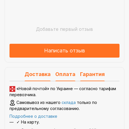
Добавьте первый отзыв
Написать отзыв
Доставка
Оплата
Гарантия
«Новой почтой» по Украине —
согласно тарифам
перевозчика
.
Самовывоз из нашего
склада
только по
предварительному согласованию.
Подробнее о доставке
✓ На карту.