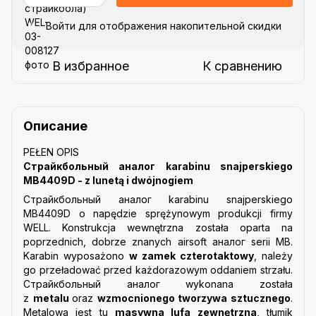
Войти
для отображения накопительной скидки
%
В избранное
К сравнению
Описание
PEŁEN OPIS
Страйкбольный аналог karabinu snajperskiego
MB4409D - z lunetą i dwójnogiem
Страйкбольный аналог karabinu snajperskiego
MB4409D o napędzie sprężynowym produkcji firmy
WELL. Konstrukcja wewnętrzna została oparta na
poprzednich, dobrze znanych airsoft аналог serii MB.
Karabin wyposażono
w zamek czterotaktowy
, należy
go przeładować przed każdorazowym oddaniem strzału.
Страйкбольный аналог wykonana została
z
metalu
oraz
wzmocnionego tworzywa sztucznego
.
Metalowa jest tu
masywna lufa zewnętrzna
, tłumik