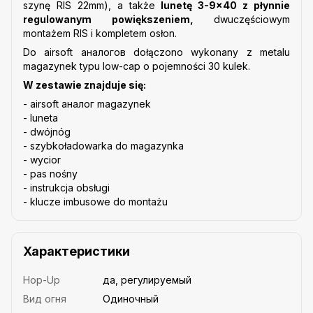
szynę RIS 22mm), a także
lunetę 3-9x40 z płynnie
regulowanym powiększeniem,
dwuczęściowym
montażem RIS i kompletem osłon.
Do airsoft аналогов dołączono wykonany z metalu
magazynek typu low-cap o pojemności 30 kulek.
W zestawie znajduje się:
- airsoft аналог magazynek
- luneta
- dwójnóg
- szybkoładowarka do magazynka
- wycior
- pas nośny
- instrukcja obsługi
- klucze imbusowe do montażu
Характеристики
Hop-Up
да, регулируемый
Вид огня
Одиночный