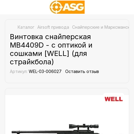
Каталог
Airsoft привода
Снайперские и Марксманские
Винтовка снайперская
MB4409D - с оптикой и
сошками [WELL] (для
страйкбола)
Артикул:
WEL-03-006027
Оставить отзыв