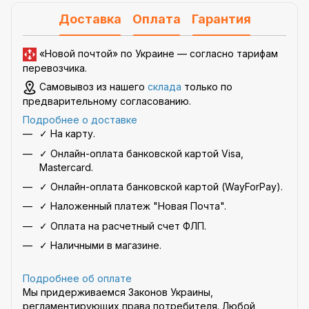
Доставка
Оплата
Гарантия
«Новой почтой» по Украине —
согласно тарифам
перевозчика
.
Самовывоз из нашего
склада
только по
предварительному согласованию.
Подробнее о доставке
✓ На карту.
✓ Онлайн-оплата банковской картой Visa,
Mastercard.
✓ Онлайн-оплата банковской картой (WayForPay).
✓ Наложенный платеж "Новая Почта".
✓ Оплата на расчетный счет ФЛП.
✓ Наличными в магазине.
Подробнее об оплате
Мы придерживаемся Законов Украины,
регламентирующих права потребителя. Любой