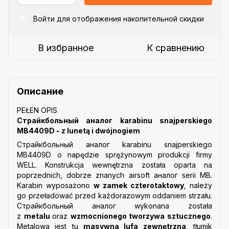
Войти
для отображения накопительной скидки
%
В избранное
К сравнению
Описание
PEŁEN OPIS
Страйкбольный аналог karabinu snajperskiego
MB4409D - z lunetą i dwójnogiem
Страйкбольный аналог karabinu snajperskiego
MB4409D o napędzie sprężynowym produkcji firmy
WELL. Konstrukcja wewnętrzna została oparta na
poprzednich, dobrze znanych airsoft аналог serii MB.
Karabin wyposażono
w zamek czterotaktowy
, należy
go przeładować przed każdorazowym oddaniem strzału.
Страйкбольный аналог wykonana została
z
metalu
oraz
wzmocnionego tworzywa sztucznego
.
Metalowa jest tu
masywna lufa zewnętrzna
, tłumik