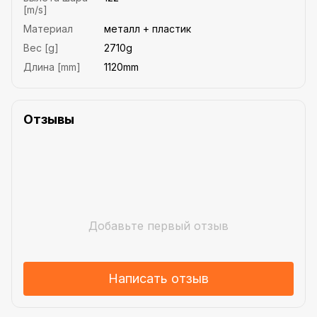
[m/s]
Материал
металл + пластик
Вес [g]
2710g
Длина [mm]
1120mm
Отзывы
Добавьте первый отзыв
Написать отзыв