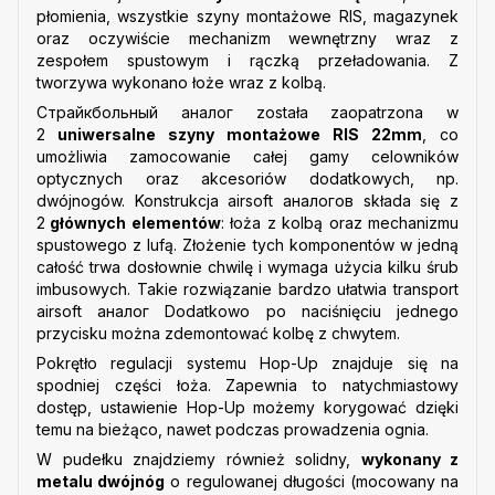
płomienia, wszystkie szyny montażowe RIS, magazynek
oraz oczywiście mechanizm wewnętrzny wraz z
zespołem spustowym i rączką przeładowania. Z
tworzywa wykonano łoże wraz z kolbą.
Страйкбольный аналог została zaopatrzona w
2
uniwersalne szyny montażowe RIS 22mm
, co
umożliwia zamocowanie całej gamy celowników
optycznych oraz akcesoriów dodatkowych, np.
dwójnogów. Konstrukcja airsoft аналогов składa się z
2
głównych elementów
: łoża z kolbą oraz mechanizmu
spustowego z lufą. Złożenie tych komponentów w jedną
całość trwa dosłownie chwilę i wymaga użycia kilku śrub
imbusowych. Takie rozwiązanie bardzo ułatwia transport
airsoft аналог Dodatkowo po naciśnięciu jednego
przycisku można zdemontować kolbę z chwytem.
Pokrętło regulacji systemu Hop-Up znajduje się na
spodniej części łoża. Zapewnia to natychmiastowy
dostęp, ustawienie Hop-Up możemy korygować dzięki
temu na bieżąco, nawet podczas prowadzenia ognia.
W pudełku znajdziemy również solidny,
wykonany z
metalu dwójnóg
o regulowanej długości (mocowany na