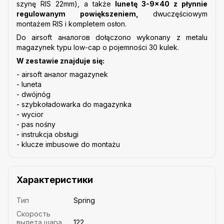
szynę RIS 22mm), a także
lunetę 3-9x40 z płynnie
regulowanym powiększeniem,
dwuczęściowym
montażem RIS i kompletem osłon.
Do airsoft аналогов dołączono wykonany z metalu
magazynek typu low-cap o pojemności 30 kulek.
W zestawie znajduje się:
- airsoft аналог magazynek
- luneta
- dwójnóg
- szybkoładowarka do magazynka
- wycior
- pas nośny
- instrukcja obsługi
- klucze imbusowe do montażu
Характеристики
Тип
Spring
Скорость
вылета шара
122