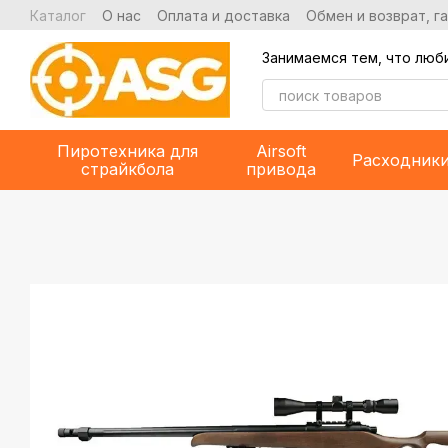
Перейти к основному контенту
Каталог
О нас
Оплата и доставка
Обмен и возврат, г
Занимаемся тем, что люб
Пиротехника для
Airsoft
Расходник
страйкбола
привода