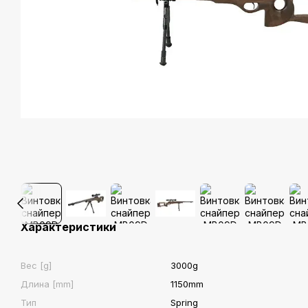
Характеристики
Вес [g]
3000g
Длина [mm]
1150mm
Тип
Spring