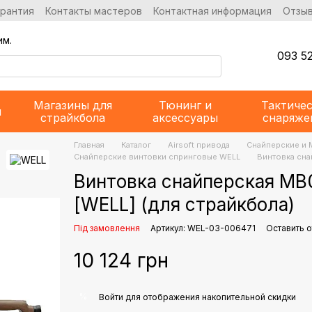
арантия
Контакты мастеров
Контактная информация
Отзыв
им.
093 52
Магазины для
Тюнинг и
Тактиче
и
страйкбола
аксессуары
снаряже
Главная
Каталог
Airsoft привода
Снайперские и 
Снайперские винтовки спринговые WELL
Винтовка сна
Винтовка снайперская MB0
[WELL] (для страйкбола)
Під замовлення
Артикул: WEL-03-006471
Оставить о
10 124 грн
%
Войти
для отображения накопительной скидки