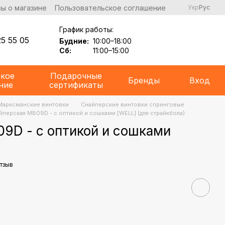
ы о магазине
Пользовательское соглашение
Укр
Рус
График работы:
5 55 05
Будние:
10:00–18:00
Сб:
11:00–15:00
ское
Подарочные
Бренды
Вход
ние
сертификаты
Марксманские винтовки
Снайперские винтовки спринговые
йперская MB09D - с оптикой и сошками [WELL] (для страйкбола)
9D - с оптикой и сошками
тзыв