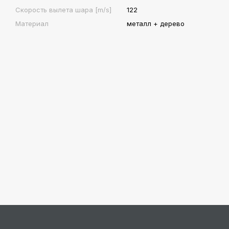
Скорость вылета шара [m/s]
122
Материал
металл + дерево