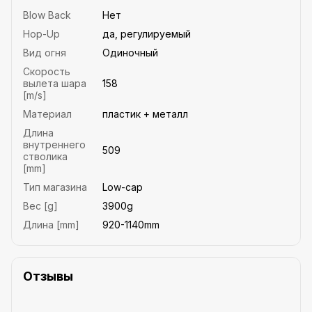
Blow Back
Нет
Hop-Up
да, регулируемый
Вид огня
Одиночный
Скорость
вылета шара
158
[m/s]
Материал
пластик + металл
Длина
внутреннего
509
стволика
[mm]
Тип магазина
Low-cap
Вес [g]
3900g
Длина [mm]
920-1140mm
Отзывы