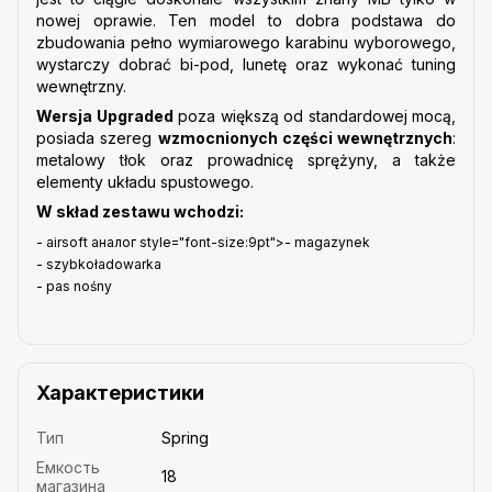
nowej oprawie. Ten model to dobra podstawa do
zbudowania pełno wymiarowego karabinu wyborowego,
wystarczy dobrać bi-pod, lunetę oraz wykonać tuning
wewnętrzny.
Wersja Upgraded
poza większą od standardowej mocą,
posiada szereg
wzmocnionych części wewnętrznych
:
metalowy tłok oraz prowadnicę sprężyny, a także
elementy układu spustowego.
W skład zestawu wchodzi:
- airsoft аналог style="font-size:9pt">- magazynek
- szybkoładowarka
- pas nośny
Характеристики
Тип
Spring
Емкость
18
магазина