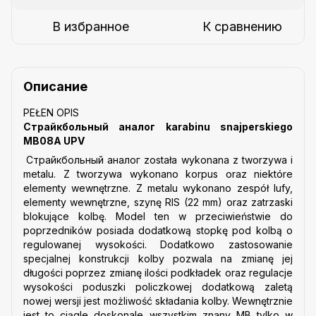
В избранное
К сравнению
Описание
PEŁEN OPIS
Страйкбольный аналог karabinu snajperskiego
MB08A UPV
Страйкбольный аналог została wykonana z tworzywa i
metalu. Z tworzywa wykonano korpus oraz niektóre
elementy wewnętrzne. Z metalu wykonano zespół lufy,
elementy wewnętrzne, szynę RIS (22 mm) oraz zatrzaski
blokujące kolbę. Model ten w przeciwieństwie do
poprzedników posiada dodatkową stopkę pod kolbą o
regulowanej wysokości. Dodatkowo zastosowanie
specjalnej konstrukcji kolby pozwala na zmianę jej
długości poprzez zmianę ilości podkładek oraz regulacje
wysokości poduszki policzkowej dodatkową zaletą
nowej wersji jest możliwość składania kolby. Wewnętrznie
jest to ciągle doskonale wszystkim znany MB tylko w