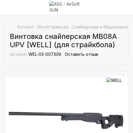
Каталог
Airsoft привода
Снайперские и Марксманские
Винтовка снайперская MB08A
UPV [WELL] (для страйкбола)
Артикул:
WEL-03-007309
Оставить отзыв