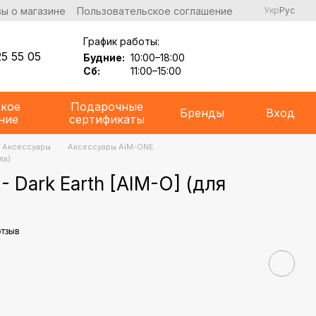
ы о магазине
Пользовательское соглашение
Укр
Рус
График работы:
5 55 05
Будние:
10:00–18:00
Сб:
11:00–15:00
ское
Подарочные
Бренды
Вход
ние
сертификаты
Аксессуары
Аксессуары AiM-ONE
ла)
 Dark Earth [AIM-O] (для
отзыв