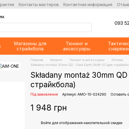
арантия
Контакты мастеров
Контактная информация
Отзыв
им.
093 52
Магазины для
Тюнинг и
Тактиче
и
страйкбола
аксессуары
снаряже
Главная
Каталог
Тюнинг и аксессуары
Оптика
Składany montaż 30mm QD - Dark Earth [AIM-O] (для страйкбо
Składany montaż 30mm QD -
страйкбола)
Під замовлення
Артикул: AMO-10-024290
Оставить 
1 948 грн
%
Войти
для отображения накопительной скидки