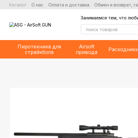
Перейти к основному контенту
Каталог
О нас
Оплата и доставка
Обмен и возврат, г
Занимаемся тем, что люб
Пиротехника для
Airsoft
Расходник
страйкбола
привода