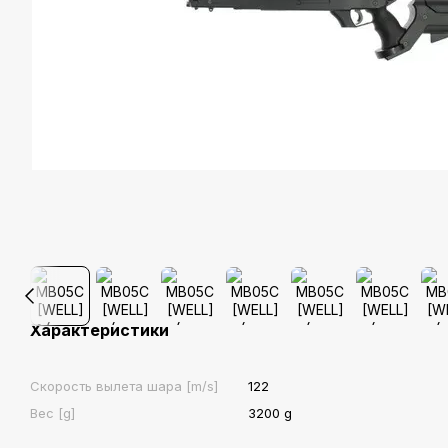
Характеристики
Скорость вылета шара [m/s]
122
Вес [g]
3200 g