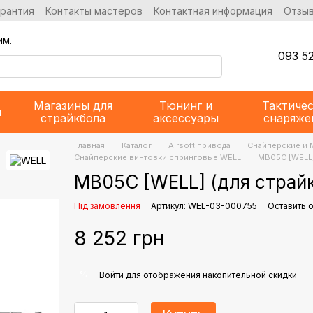
арантия
Контакты мастеров
Контактная информация
Отзыв
им.
093 52
Магазины для
Тюнинг и
Тактиче
и
страйкбола
аксессуары
снаряже
Главная
Каталог
Airsoft привода
Снайперские и 
Снайперские винтовки спринговые WELL
MB05C [WELL]
MB05C [WELL] (для страй
Під замовлення
Артикул: WEL-03-000755
Оставить 
8 252 грн
%
Войти
для отображения накопительной скидки