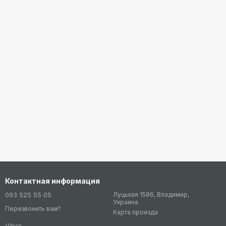
Контактная информация
093 525 55 05
Луцькая 158б, Владимир,
Украина
Перезвонить вам?
Карта проезда
Viber