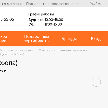
ы о магазине
Пользовательское соглашение
Укр
Рус
График работы:
5 55 05
Будние:
10:00–18:00
Сб:
11:00–15:00
ское
Подарочные
Бренды
Вход
ние
сертификаты
Марксманские винтовки
Снайперские винтовки спринговые
 (для страйкбола)
кбола)
отзыв