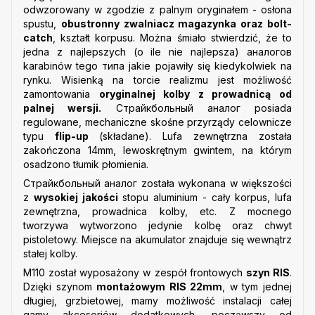
odwzorowany w zgodzie z palnym oryginałem - osłona
spustu,
obustronny zwalniacz magazynka oraz bolt-
catch
, kształt korpusu. Można śmiało stwierdzić, że to
jedna z najlepszych (o ile nie najlepsza) аналогов
karabinów tego типа jakie pojawiły się kiedykolwiek na
rynku. Wisienką na torcie realizmu jest możliwość
zamontowania
oryginalnej kolby z prowadnicą od
palnej wersji.
Страйкбольный аналог posiada
regulowane, mechaniczne skośne przyrządy celownicze
typu
flip-up
(składane). Lufa zewnętrzna została
zakończona 14mm, lewoskrętnym gwintem, na którym
osadzono tłumik płomienia.
Страйкбольный аналог została wykonana w większości
z
wysokiej jakości
stopu aluminium - cały korpus, lufa
zewnętrzna, prowadnica kolby, etc. Z mocnego
tworzywa wytworzono jedynie kolbę oraz chwyt
pistoletowy. Miejsce na akumulator znajduje się wewnątrz
stałej kolby.
M110 został wyposażony w zespół frontowych
szyn RIS
.
Dzięki szynom
montażowym RIS 22mm
, w tym jednej
długiej, grzbietowej, mamy możliwość instalacji całej
gamy akcesoriów dodatkowych, począwszy od