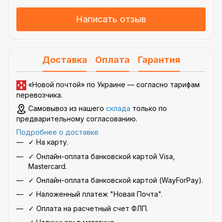
Написать отзыв
Доставка
Оплата
Гарантия
«Новой почтой» по Украине —
согласно тарифам
перевозчика
.
Самовывоз из нашего
склада
только по
предварительному согласованию.
Подробнее о доставке
✓ На карту.
✓ Онлайн-оплата банковской картой Visa,
Mastercard.
✓ Онлайн-оплата банковской картой (WayForPay).
✓ Наложенный платеж "Новая Почта".
✓ Оплата на расчетный счет ФЛП.