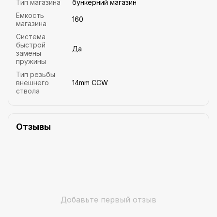
Тип магазина
бункерний магазин
Емкость
160
магазина
Система
быстрой
Да
замены
пружины
Тип резьбы
внешнего
14mm CCW
ствола
Отзывы
Добавьте первый отзыв