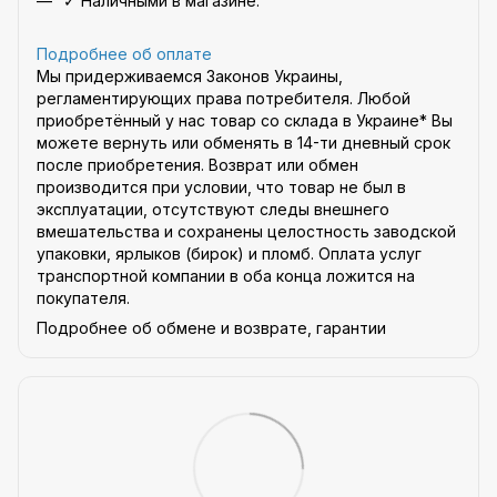
✓ Наличными в магазине.
Подробнее об оплате
Мы придерживаемся Законов Украины,
регламентирующих права потребителя. Любой
приобретённый у нас товар со склада в Украине* Вы
можете вернуть или обменять в 14-ти дневный срок
после приобретения. Возврат или обмен
производится при условии, что товар не был в
эксплуатации, отсутствуют следы внешнего
вмешательства и сохранены целостность заводской
упаковки, ярлыков (бирок) и пломб. Оплата услуг
транспортной компании в оба конца ложится на
покупателя.
Подробнее об обмене и возврате, гарантии