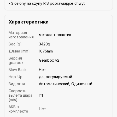
- 3 osłony na szyny RIS poprawiające chwyt
Характеристики
Материал
металл + пластик
изготовления
Вес [g]
3420g
Длина [mm]
1075mm
Версия
Gearbox v2
gearbox
Blow Back
Нет
Hop-Up
да, регулируемый
Вид огня
Автоматический, Одиночный
Скорость
вылета шара
111
[m/s]
АКБ в
Нет
комплекте