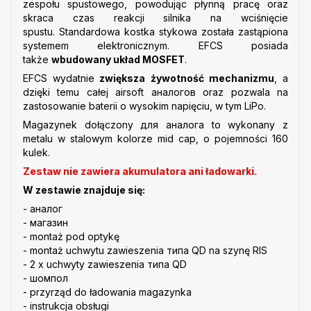
zespołu spustowego, powodując płynną pracę oraz
skraca czas reakcji silnika na wciśnięcie
spustu. Standardowa kostka stykowa została zastąpiona
systemem elektronicznym. EFCS posiada
także
wbudowany układ MOSFET
.
EFCS wydatnie
zwiększa żywotność mechanizmu
, a
dzięki temu całej airsoft аналогов oraz pozwala na
zastosowanie baterii o wysokim napięciu, w tym LiPo.
Magazynek dołączony для аналога to wykonany z
metalu w stalowym kolorze mid cap, o pojemności 160
kulek.
Zestaw nie zawiera akumulatora ani ładowarki.
W zestawie znajduje się:
- аналог
- магазин
- montaż pod optykę
- montaż uchwytu zawieszenia типа QD na szynę RIS
- 2 x uchwyty zawieszenia типа QD
- шомпол
- przyrząd do ładowania magazynka
- instrukcja obsługi