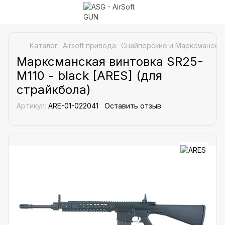
Каталог
Airsoft привода
Снайперские и Марксманские
Марксманская винтовка SR25-
M110 - black [ARES] (для
страйкбола)
Артикул:
ARE-01-022041
Оставить отзыв