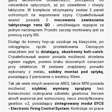
celowników optycznych, aż po oświetlenie i chwyty
taktyczne. W komplecie otrzymujemy zestaw 3 paneli
ochronnych na wspomniane szyny. Страйкбольный
аналог posiada 2
mocowania zawieszenia
taktycznego типа QD
- umożliwiające wypięcie za
jednym naciśnięciem. Przedni zaczep montowany jest za
pomocą szyny RIS.
Dostęp do komory hop-up uzyskuje się klasycznie, po
odciągnięciu rączki przeładowania. Cieszącym
smaczkiem jest tu
działający, obustronny bolt-catch
.
Страйкбольный аналог posiada możliwość strzelania
ogniem ciągłym, pomimo braku stosownych oznaczeń
przy selektorze. W zestawie znajdziemy ponadto
wykonany z metalu,
solidny montaż pod optykę
,
posiadający 2 pierścienie o średnicy 30mm.
Tak jak wiele innych аналогов ARES, także M110 posiada
możliwość
szybkiej wymiany sprężyny
bez
konieczności rozkręcania szkieletu gearboxa. Sercem
airsoft аналогов jest wzmocniony, nieco zmodyfikowany
gearbox v.2, posiadający
zintegrowany moduł EFCS
-
Electronic Firing Control System
. Kontroluje on prace