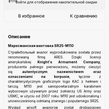
Войти
для отображения накопительной скидки
%
В избранное
К сравнению
Описание
Марксманская винтовка SR25-M110
Страйкбольный аналог wyprodukowana została przez
renomowaną firmę ARES. Dzięki licencji
amerykańskiej
Knight's Armament Company
,
producenta palnego pierwowzoru, możemy cieszyć
się
autentycznym nazewnictwem oraz
oznaczeniami na korpusie
, łącznie z
charakterystycznym graficznym logo KAC z hełmem i
tarczą.
M110 jest samopowtarzalnym karabinem
wyborowym używanym przez żołnierzy US Army oraz
USMC, w użyciu od 2007 roku. M110 jest udoskonaloną i
unowocześnioną odmianą znanego i popularnego SR25.
Wygląd airsoft аналогов został drobiazgowo