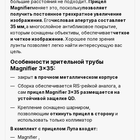
большие расстояния не подходит
. Прицел
Magnifier
меняет это, поскольку
позволяет
получить постоянное трехкратное увеличение
изображения.
Его
числовая апертура составляет
35 мм,
а многослойное антибликовое покрытие,
которым оснащены объективы, обеспечивает
четкое
и четкое изображение.
Хорошее поле зрения
луэнты позволяет легко найти интересующую вас
цель.
Особенности зрительной трубы
Magnifier 3x35:
закрыт
в прочном металлическом корпусе
Сборка обеспечивается RIS-рейкой аналога, а
сам
прицел Magnifier 3x35 размещается на
устойчивой защелке QD.
Крепление оснащено шарниром,
позволяющим
откинуть прицел в сторону
и
использовать только коллиматор
В комплект с прицелом Лупа входят:
Magnifier ,