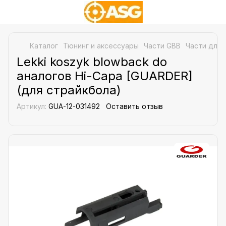
Каталог
Тюнинг и аксессуары
Части GBB
Части для 
Lekki koszyk blowback do
аналогов Hi-Capa [GUARDER]
(для страйкбола)
Артикул:
GUA-12-031492
Оставить отзыв