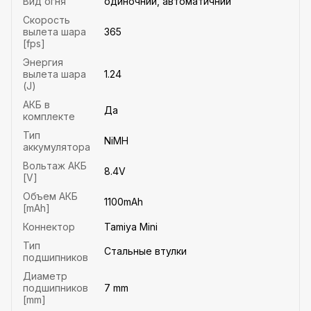
Вид огня
одиночний, автоматичний
Скорость
вылета шара
365
[fps]
Энергия
вылета шара
1.24
(J)
АКБ в
Да
комплекте
Тип
NiMH
аккумулятора
Вольтаж АКБ
8.4V
[V]
Объем АКБ
1100mAh
[mAh]
Коннектор
Tamiya Mini
Тип
Стальные втулки
подшипников
Диаметр
подшипников
7 mm
[mm]