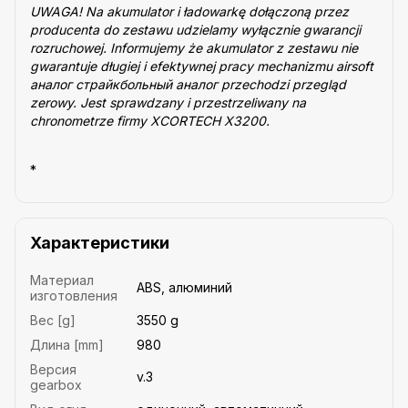
UWAGA! Na akumulator i ładowarkę dołączoną przez
producenta do zestawu udzielamy wyłącznie gwarancji
rozruchowej. Informujemy że akumulator z zestawu nie
gwarantuje długiej i efektywnej pracy mechanizmu airsoft
аналог cтрайкбольный аналог przechodzi przegląd
zerowy. Jest sprawdzany i przestrzeliwany na
chronometrze firmy XCORTECH X3200.
*
Характеристики
Материал
ABS, алюминий
изготовления
Вес [g]
3550 g
Длина [mm]
980
Версия
v.3
gearbox