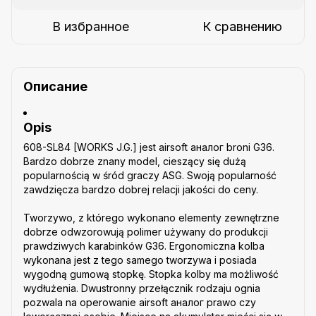
В избранное
К сравнению
Описание
Opis
608-SL84 [WORKS J.G.] jest airsoft аналог broni G36.
Bardzo dobrze znany model, cieszący się dużą
popularnością w śród graczy ASG. Swoją popularność
zawdzięcza bardzo dobrej relacji jakości do ceny.
Tworzywo, z którego wykonano elementy zewnętrzne
dobrze odwzorowują polimer używany do produkcji
prawdziwych karabinków G36. Ergonomiczna kolba
wykonana jest z tego samego tworzywa i posiada
wygodną gumową stopkę. Stopka kolby ma możliwość
wydłużenia. Dwustronny przełącznik rodzaju ognia
pozwala na operowanie airsoft аналог prawo czy