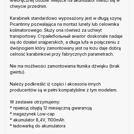
leworęcznej osobie. Miejsce na akumulator mieści się w
chwycie przednim.
Karabinek standardowo wyposażony jest w długą szynę
Picantinny pozwalająca na montaż lunety lub celownika
kolimatorowego. Służy ona również za uchwyt
transportowy. Страйкбольный аналог doskonale nadaje
się do działań snajperskich, a długa lufa w połączeniu z
dwójnogiem który zamontowany jest na łożu daje dobrą
celność karabinkowi przy fabrycznych parametrach.
Nie ma możliwości zamontowania tłumika dźwięku (brak
gwintu).
Należy podkreślić iż części i akcesoria innych
producentów są w pełni kompatybilne z tym modelem.
W zestawie otrzymujemy:
* привод objętą 12 miesięczną gwarancją
* magazynek Low-cap
* akumulator 8,4V, 1100mAh
* ładowarkę do akumulatora