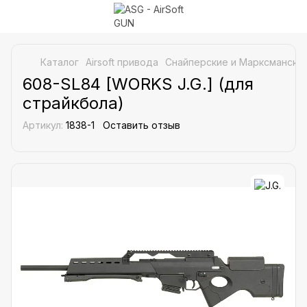
Каталог
Airsoft привода
Снайперские и Марксманские
608-SL84 [WORKS J.G.] (для
страйкбола)
Артикул:
1838-1
Оставить отзыв