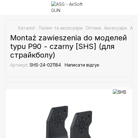
Каталог
Тюнінг та аксесуари
Оптика
Аксесуари
Акс
Montaż zawieszenia do моделей
typu P90 - czarny [SHS] (для
страйкболу)
Артикул:
SHS-24-021184
Написати відгук