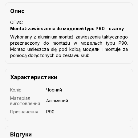
Опис
ОПИС
Montaż zawieszenia do моделей typu P90 - czarny
Wykonany z aluminium montaż zawieszenia taktycznego
przeznaczony do montażu w модельch typu P90.
Montaż umieszcza się pod kolbą модели i montuje za
pomocą dołączonych do zestawu śrub.
Характеристики
Колір
Чорний
Матеріал
Алюминий
виготовлення
Призначення
P90
Відгуки