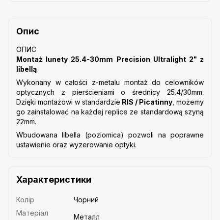
Опис
ОПИС
Montaż lunety 25.4-30mm Precision Ultralight 2" z
libellą
Wykonany w całości z-metalu montaż do celowników
optycznych z pierścieniami o średnicy 25.4/30mm.
Dzięki
montażowi w standardzie
RIS / Picatinny
, możemy
go zainstalować na każdej replice ze
standardową szyną
22mm.
Wbudowana libella (poziomica) pozwoli na poprawne
ustawienie oraz wyzerowanie optyki.
Характеристики
Колір
Чорний
Матеріал
Металл