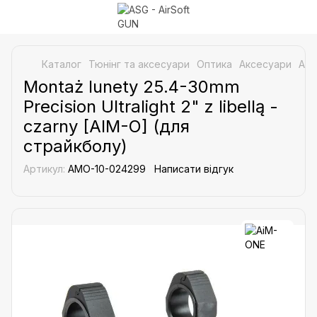
Каталог
Тюнінг та аксесуари
Оптика
Аксесуари
Акс
Montaż lunety 25.4-30mm
Precision Ultralight 2" z libellą -
czarny [AIM-O] (для
страйкболу)
Артикул:
AMO-10-024299
Написати відгук