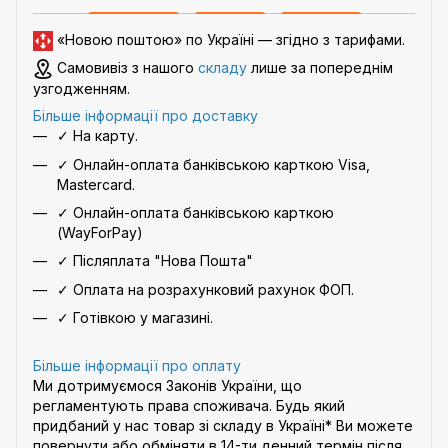
«Новою поштою» по Україні — згідно з
тарифами
.
Самовивіз з нашого
складу
лише за попереднім
узгодженням.
Більше інформації про доставку
✓ На карту.
✓ Онлайн-оплата банківською карткою Visa,
Mastercard.
✓ Онлайн-оплата банківською карткою
(WayForPay)
✓ Післяплата "Нова Пошта"
✓ Оплата на розрахунковий рахунок ФОП.
✓ Готівкою у магазині.
Більше інформації про оплату
Ми дотримуємося Законів України, що
регламентують права споживача. Будь який
придбаний у нас товар зі складу в Україні* Ви можете
повернути або обміняти в 14-ти денний термін після