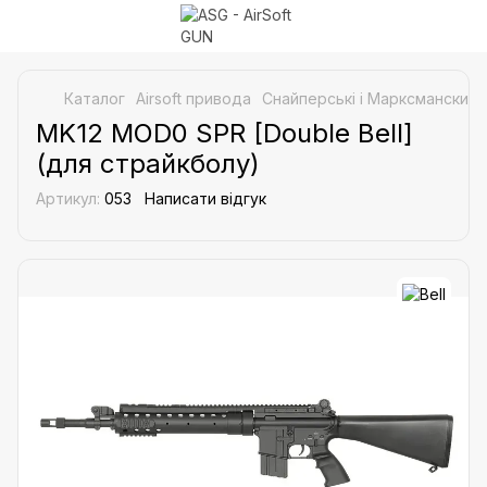
Каталог
Airsoft привода
Снайперські і Марксманские 
MK12 MOD0 SPR [Double Bell]
(для страйкболу)
Артикул:
053
Написати відгук