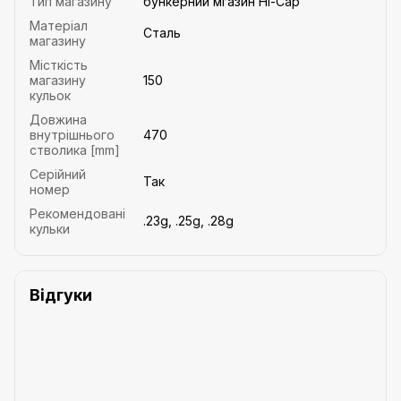
Тип магазину
бункерний мгазин Hi-Cap
Матеріал
Сталь
магазину
Місткість
магазину
150
кульок
Довжина
внутрішнього
470
стволика [mm]
Серійний
Так
номер
Рекомендовані
.23g, .25g, .28g
кульки
Відгуки