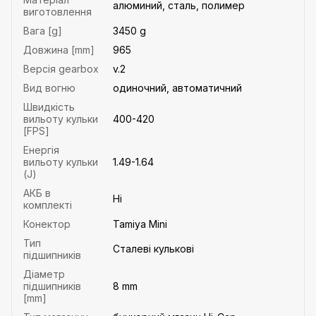
алюминий, сталь, полимер
виготовлення
Вага [g]
3450 g
Довжина [mm]
965
Версія gearbox
v.2
Вид вогню
одиночний, автоматичний
Швидкість
вильоту кульки
400-420
[FPS]
Енергія
вильоту кульки
1.49-1.64
(J)
АКБ в
Ні
комплекті
Конектор
Tamiya Mini
Тип
Сталеві кулькові
підшипників
Діаметр
підшипників
8 mm
[mm]