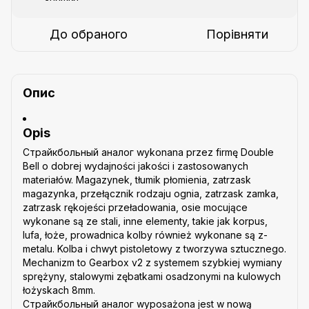
До обраного
Порівняти
Опис
Opis
Страйкбольный аналог wykonana przez firmę Double
Bell o dobrej wydajności jakości i zastosowanych
materiałów. Magazynek, tłumik płomienia, zatrzask
magazynka, przełącznik rodzaju ognia, zatrzask zamka,
zatrzask rękojeści przeładowania, osie mocujące
wykonane są ze stali, inne elementy, takie jak korpus,
lufa, łoże, prowadnica kolby również wykonane są z-
metalu. Kolba i chwyt pistoletowy z tworzywa sztucznego.
Mechanizm to Gearbox v2 z systemem szybkiej wymiany
sprężyny, stalowymi zębatkami osadzonymi na kulowych
łożyskach 8mm.
Страйкбольный аналог wyposażona jest w nową