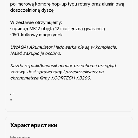
polimerową komorę hop-up typu rotary oraz aluminiową
doszczelnioną dyszę.
W zestawie otrzymujemy:
· привод MK12 objętą 12 miesięczną gwarancją
· 150-kulkowy magazynek
UWAGA! Akumulator i ładowarka nie są w komplecie.
Należ zakupić je osobno.
Każda cтрайкбольный аналог przechodzi przegląd
zerowy. Jest sprawdzany i przestrzeliwany na
chronometrze firmy XCORTECH X3200.
, .
*
Характеристики
Матеріал