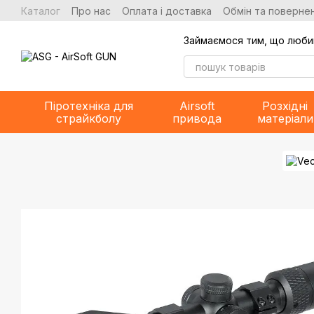
Перейти до основного контенту
Каталог
Про нас
Оплата і доставка
Обмін та повернен
Займаємося тим, що люби
Піротехніка для
Airsoft
Розхідні
страйкболу
привода
матеріали