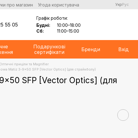
уки про магазин
Угода користувача
Укр
Рус
Графік роботи:
5 55 05
Будні:
10:00–18:00
Сб:
11:00–15:00
чне
Подарункові
Бренди
Вхід
ження
сертифікати
Оптичні приціли та Magnifier
nowa Matiz 3-9x50 SFP [Vector Optics] (для страйкболу)
9x50 SFP [Vector Optics] (для