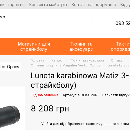
ня, гарантія
Контакти майстрів
Контактна інформація
Відг
мо.
093 52
Магазини для
Тюнінг та
Такти
страйкболу
аксесуари
споряд
Головна
Каталог
Тюнінг та аксесуари
Оптика
Оптичні приціли та Magnifier Vector Optics
Luneta karabi
Luneta karabinowa Matiz 3-
страйкболу)
Під замовлення
Артикул: SCOM-28P
Написати відгук
8 208 грн
%
Увійти
для відображення накопичувальної знижки