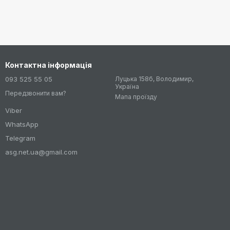
Контактна інформація
093 525 55 05
Луцька 158б, Володимир,
Україна
Передзвонити вам?
Мапа проїзду
Viber
WhatsApp
Telegram
asg.net.ua@gmail.com