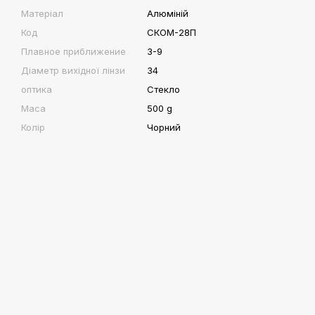
Матеріал
Алюміній
Код
СКОМ-28П
Плавное приближение
3-9
Діаметр вихідної лінзи
34
оптика
Стекло
Маса
500 g
Колір
Чорний