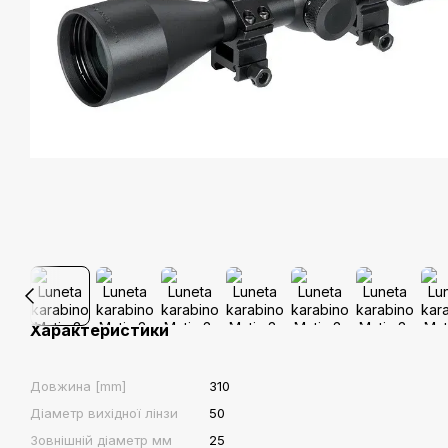
Характеристики
Довжина [mm]
310
Діаметр вихідної лінзи
50
Зовнішній діаметр мм
25