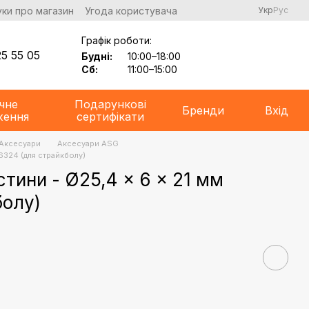
уки про магазин
Угода користувача
Укр
Рус
Графік роботи:
5 55 05
Будні:
10:00–18:00
Сб:
11:00–15:00
чне
Подарункові
Бренди
Вхід
ження
сертифікати
Аксесуари
Аксесуари ASG
16324 (для страйкболу)
стини - Ø25,4 x 6 x 21 мм
болу)