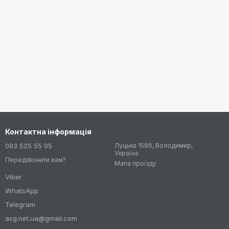
Контактна інформація
093 525 55 05
Луцька 158б, Володимир,
Україна
Передзвонити вам?
Мапа проїзду
Viber
WhatsApp
Telegram
asg.net.ua@gmail.com