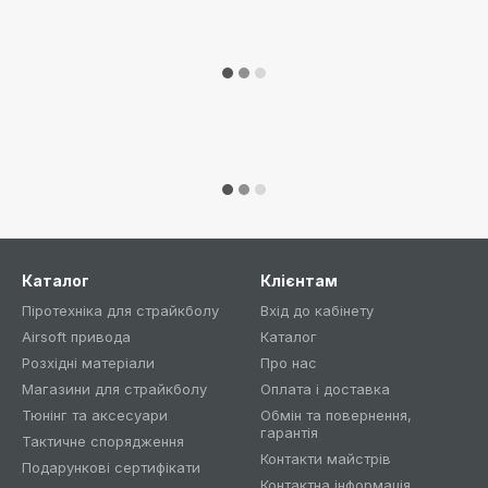
Каталог
Клієнтам
Піротехніка для страйкболу
Вхід до кабінету
Airsoft привода
Каталог
Розхідні матеріали
Про нас
Магазини для страйкболу
Оплата і доставка
Тюнінг та аксесуари
Обмін та повернення,
гарантія
Тактичне спорядження
Контакти майстрів
Подарункові сертифікати
Контактна інформація