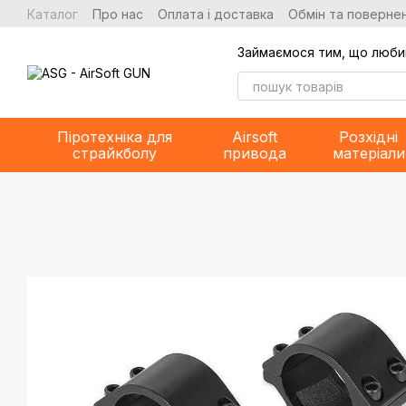
Перейти до основного контенту
Каталог
Про нас
Оплата і доставка
Обмін та повернен
Займаємося тим, що люби
Піротехніка для
Airsoft
Розхідні
страйкболу
привода
матеріали