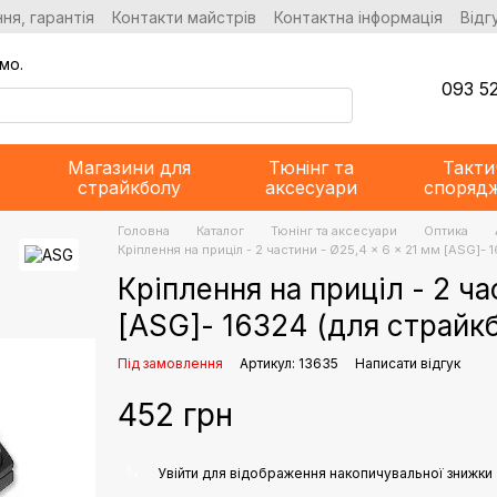
ня, гарантія
Контакти майстрів
Контактна інформація
Відг
мо.
093 52
Магазини для
Тюнінг та
Такти
страйкболу
аксесуари
споряд
Головна
Каталог
Тюнінг та аксесуари
Оптика
Кріплення на приціл - 2 частини - Ø25,4 x 6 x 21 мм [ASG]- 
Кріплення на приціл - 2 ча
[ASG]- 16324 (для страйк
Під замовлення
Артикул: 13635
Написати відгук
452 грн
%
Увійти
для відображення накопичувальної знижки