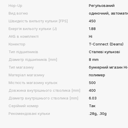
Hop-Up
Регульований
Вид вогню
одиночний, автомат
Швидкість вильоту кульки [FPS]
450
Енергія вильоту кульки (J)
1.88
АКБ в комплекті
Ні
Конектор
T-Connect (Deans)
Тип підшипників
Сталеві кулькові
Діаметр підшипників [mm]
8 mm
Тип магазину
бункерний мгазин H
Матеріал магазину
полимер
Місткість магазину кульок
500
Довжина внутрішнього стволика [mm]
400
Діаметр внутрішнього стволика [mm]
6.03
Серійний номер
Так
Рекомендовані кульки
.28g, .30g