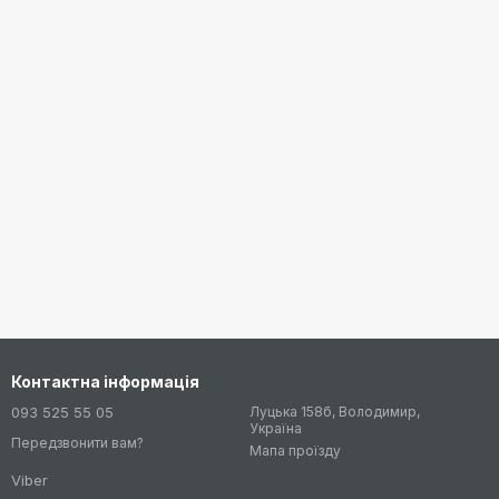
Контактна інформація
093 525 55 05
Луцька 158б, Володимир,
Україна
Передзвонити вам?
Мапа проїзду
Viber