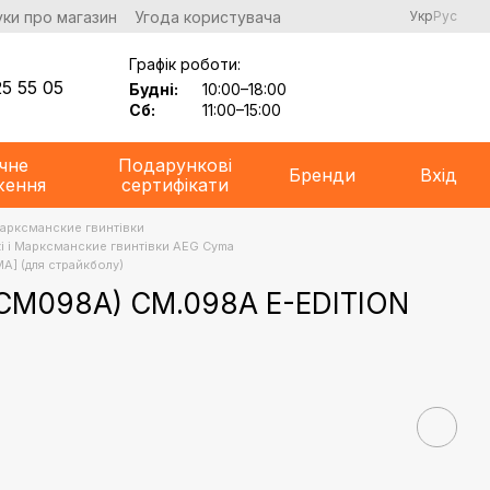
уки про магазин
Угода користувача
Укр
Рус
Графік роботи:
5 55 05
Будні:
10:00–18:00
Сб:
11:00–15:00
чне
Подарункові
Бренди
Вхід
ження
сертифікати
Марксманские гвинтівки
і і Марксманские гвинтівки AEG Cyma
A] (для страйкболу)
(CM098A) CM.098A E-EDITION