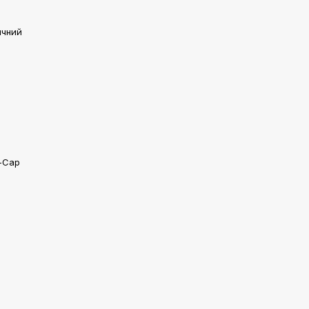
ичний
i-Cap