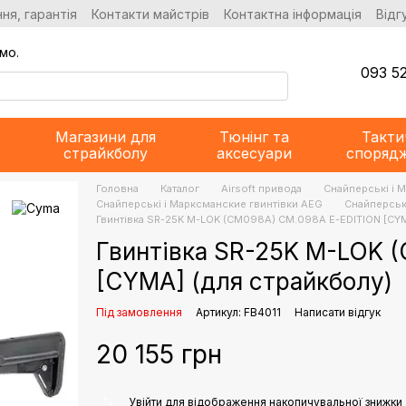
ня, гарантія
Контакти майстрів
Контактна інформація
Відг
мо.
093 52
Магазини для
Тюнінг та
Такти
страйкболу
аксесуари
споряд
Головна
Каталог
Airsoft привода
Снайперські і 
Снайперські і Марксманские гвинтівки AEG
Снайперськ
Гвинтівка SR-25K M-LOK (CM098A) CM.098A E-EDITION [CYM
Гвинтівка SR-25K M-LOK 
[CYMA] (для страйкболу)
Під замовлення
Артикул: FB4011
Написати відгук
20 155 грн
%
Увійти
для відображення накопичувальної знижки