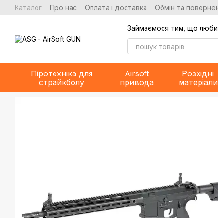
Перейти до основного контенту
Каталог
Про нас
Оплата і доставка
Обмін та повернен
Займаємося тим, що люби
Піротехніка для
Airsoft
Розхідні
страйкболу
привода
матеріали