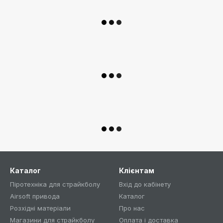
Каталог
Клієнтам
Піротехніка для страйкболу
Вхід до кабінету
Airsoft привода
Каталог
Розхідні матеріали
Про нас
Магазини для страйкболу
Оплата і доставка