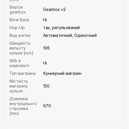
Версія
Gearbox v2
gearbox
Blow Back
Ні
Hop-Up
так, регульований
Вид вогню
Автоматичний, Одиночний
Швидкість
вильоту
106
кульки [m/s]
АКБ в
Ні
комплекті
Тип магазину
бункерний магазин
Місткість
магазину
150
кульок
Довжина
внутрішнього
670
стволика
[mm]