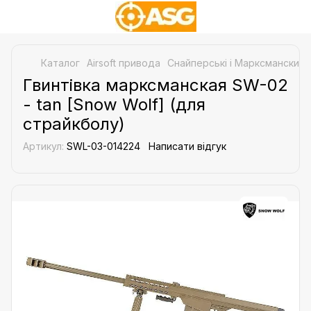
Каталог
Airsoft привода
Снайперські і Марксманские 
Гвинтівка марксманская SW-02
- tan [Snow Wolf] (для
страйкболу)
Артикул:
SWL-03-014224
Написати відгук