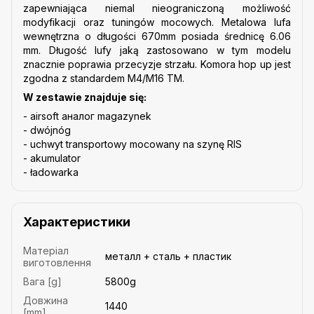
zapewniająca niemal nieograniczoną możliwość
modyfikacji oraz tuningów mocowych. Metalowa lufa
wewnętrzna o długości 670mm posiada średnicę 6.06
mm. Długość lufy jaką zastosowano w tym modelu
znacznie poprawia przecyzje strzału. Komora hop up jest
zgodna z standardem M4/M16 TM.
W zestawie znajduje się:
- airsoft аналог magazynek
- dwójnóg
- uchwyt transportowy mocowany na szynę RIS
- akumulator
- ładowarka
Характеристики
Матеріал
металл + сталь + пластик
виготовлення
Вага [g]
5800g
Довжина
1440
[mm]