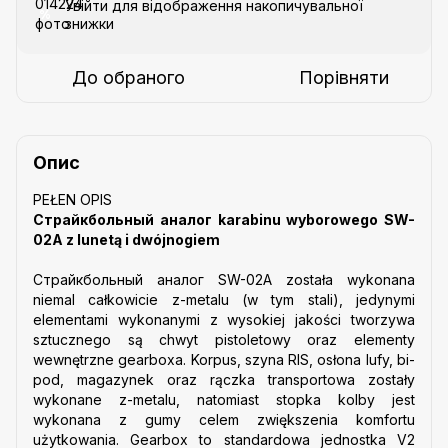
Увійти
для відображення накопичувальної
%
знижки
До обраного
Порівняти
Опис
PEŁEN OPIS
Страйкбольный аналог karabinu wyborowego SW-
02A z lunetą i dwójnogiem
Страйкбольный аналог SW-02A została wykonana
niemal całkowicie z-metalu (w tym stali), jedynymi
elementami wykonanymi z wysokiej jakości tworzywa
sztucznego są chwyt pistoletowy oraz elementy
wewnętrzne gearboxa. Korpus, szyna RIS, osłona lufy, bi-
pod, magazynek oraz rączka transportowa zostały
wykonane z-metalu, natomiast stopka kolby jest
wykonana z gumy celem zwiększenia komfortu
użytkowania. Gearbox to standardowa jednostka V2