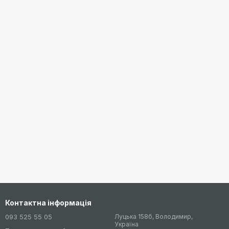
Контактна інформація
093 525 55 05
Луцька 158б, Володимир,
Україна