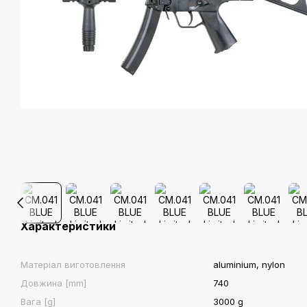
Характеристики
Матеріал виготовлення
aluminium, nylon
Довжина [mm]
740
Вага [g]
3000 g