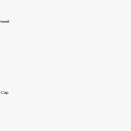
ичний
i-Cap