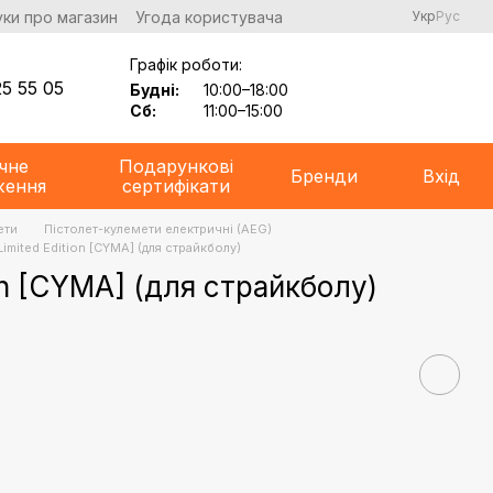
уки про магазин
Угода користувача
Укр
Рус
Графік роботи:
5 55 05
Будні:
10:00–18:00
Сб:
11:00–15:00
чне
Подарункові
Бренди
Вхід
ження
сертифікати
ети
Пістолет-кулемети електричні (AEG)
imited Edition [CYMA] (для страйкболу)
on [CYMA] (для страйкболу)