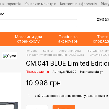
ня, гарантія
Контакти майстрів
Контактна інформація
Відг
мо.
093 52
Магазини для
Тюнінг та
Такти
страйкболу
аксесуари
споряд
Головна
Каталог
Airsoft привода
Пістолет-кулем
Пістолет-кулемети електричні (AEG) Cyma
CM.041 BLUE L
CM.041 BLUE Limited Editi
Під замовлення
Артикул: FB2620
Написати відгук
10 998 грн
%
Увійти
для відображення накопичувальної знижки