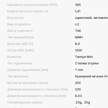
Швидкість вильоту кульки [FPS]
390
Енергія вильоту кульки (J)
1,41
Вид вогню
одиночний, автомат
Версія gearbox
v.2
АКБ в комплекті
ТАК
Тип акумулятора
NiMH
Вольтаж АКБ [V]
8,4
Об'єм АКБ [mAh]
1200
Конектор
Tamiya Mini
Тип підшипників
Сталеві втулки
Діаметр підшипників [mm]
7 mm
Тип магазину
бункерний мгазин H
Місткість магазину кульок
200
Довжина внутрішнього стволика [mm]
220
Діаметр внутрішнього стволика [mm]
6,03
Рекомендовані кульки
.23g, .25g