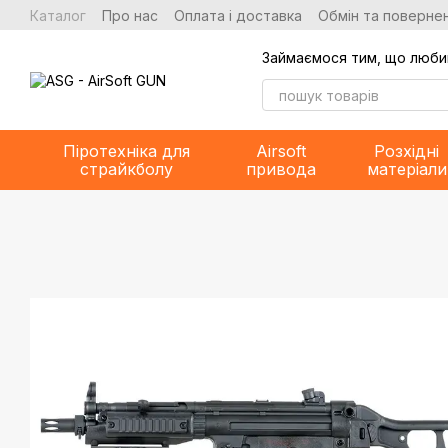
Перейти до основного контенту
Каталог
Про нас
Оплата і доставка
Обмін та повернен
Займаємося тим, що люби
Піротехніка для
Airsoft
Розхідні
страйкболу
привода
матеріали