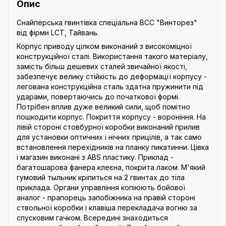
Опис
Снайперська гвинтівка спеціальна ВСС "Винторез"
від фірми LCT, Тайвань.
Корпус приводу цілком виконаний з високоміцної
конструкційної сталі. Використання такого матеріалу,
замість більш дешевих сталей звичайної якості,
забезпечує велику стійкість до деформації корпусу -
легована конструкційна сталь здатна пружинити під
ударами, повертаючись до початкової формі.
Потрібен вплив дуже великий сили, щоб помітно
пошкодити корпус. Покриття корпусу - вороніння. На
лівій стороні стовбурної коробки виконаний прилив
для установки оптичних і нічних прицілів, а так само
встановлення перехідників на планку пикатинни. Цівка
і магазин виконані з ABS пластику. Приклад -
багатошарова фанера клеєна, покрита лаком. М'який
гумовий тыльник кріпиться на 2 гвинтах до тіла
приклада. Органи управління копіюють бойової
аналог - прапорець запобіжника на правій стороні
ствольної коробки і клавіша перекладача вогню за
спусковим гачком. Всередині знаходиться