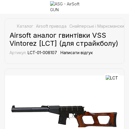
Каталог
Airsoft привода
Снайперські і Марксманские 
Airsoft аналог гвинтівки VSS
Vintorez [LCT] (для страйкболу)
Артикул:
LCT-01-008107
Написати відгук