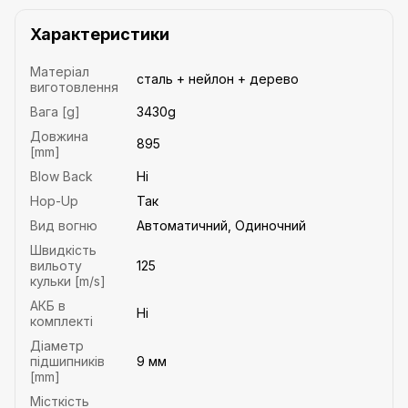
Характеристики
Матеріал
сталь + нейлон + дерево
виготовлення
Вага [g]
3430g
Довжина
895
[mm]
Blow Back
Ні
Hop-Up
Так
Вид вогню
Автоматичний, Одиночний
Швидкість
вильоту
125
кульки [m/s]
АКБ в
Ні
комплекті
Діаметр
підшипників
9 мм
[mm]
Місткість