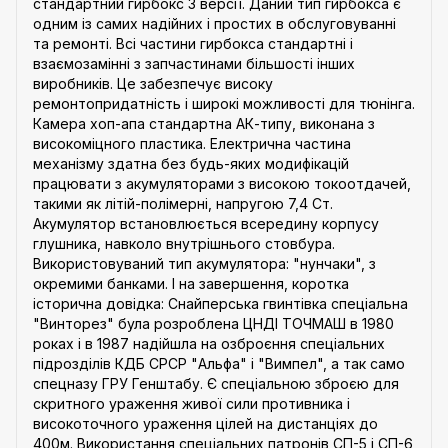
стандартний гирбокс 3 версії. Даний тип гирбокса є
одним із самих надійних і простих в обслуговуванні
та ремонті. Всі частини гирбокса стандартні і
взаємозамінні з запчастинами більшості інших
виробників. Це забезпечує високу
ремонтопридатність і широкі можливості для тюнінга.
Камера хоп-апа стандартна АК-типу, виконана з
високоміцного пластика. Електрична частина
механізму здатна без будь-яких модифікацій
працювати з акумуляторами з високою токоотдачей,
такими як літій-полімерні, напругою 7,4 Ст.
Акумулятор встановлюється всередину корпусу
глушника, навколо внутрішнього стовбура.
Використовуваний тип акумулятора: "нунчаки", з
окремими банками. І на завершення, коротка
історична довідка: Снайперська гвинтівка спеціальна
"Винторез" була розроблена ЦНДІ ТОЧМАШ в 1980
роках і в 1987 надійшла на озброєння спеціальних
підрозділів КДБ СРСР "Альфа" і "Вимпел", а так само
спецназу ГРУ Генштабу. Є спеціальною зброєю для
скритного ураження живої сили противника і
високоточного ураження цілей на дистанціях до
400м. Використання спеціальних патронів СП-5 і СП-6